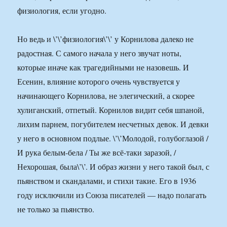
физиология, если угодно.
Но ведь и \’\’физиология\’\’ у Корнилова далеко не
радостная. С самого начала у него звучат ноты,
которые иначе как трагедийными не назовешь. И
Есенин, влияние которого очень чувствуется у
начинающего Корнилова, не элегический, а скорее
хулиганский, отпетый. Корнилов видит себя шпаной,
лихим парнем, погубителем несчетных девок. И девки
у него в основном подлые. \’\’Молодой, голубоглазой /
И рука белым-бела / Ты же всё-таки заразой, /
Нехорошая, была\’\’. И образ жизни у него такой был, с
пьянством и скандалами, и стихи такие. Его в 1936
году исключили из Союза писателей — надо полагать
не только за пьянство.