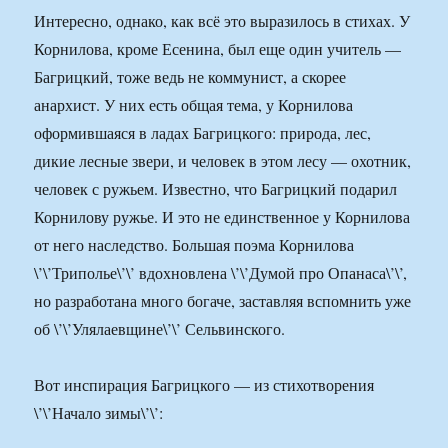
Интересно, однако, как всё это выразилось в стихах. У
Корнилова, кроме Есенина, был еще один учитель —
Багрицкий, тоже ведь не коммунист, а скорее
анархист. У них есть общая тема, у Корнилова
оформившаяся в ладах Багрицкого: природа, лес,
дикие лесные звери, и человек в этом лесу — охотник,
человек с ружьем. Известно, что Багрицкий подарил
Корнилову ружье. И это не единственное у Корнилова
от него наследство. Большая поэма Корнилова
\’\’Триполье\’\’ вдохновлена \’\’Думой про Опанаса\’\’,
но разработана много богаче, заставляя вспомнить уже
об \’\’Улялаевщине\’\’ Сельвинского.
Вот инспирация Багрицкого — из стихотворения
\’\’Начало зимы\’\’: