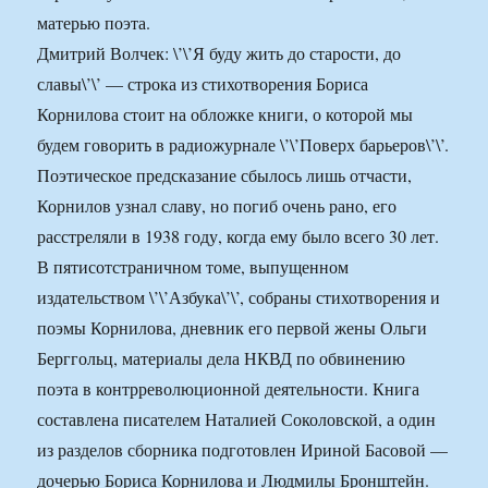
матерью поэта.
Дмитрий Волчек: \’\’Я буду жить до старости, до
славы\’\’ — строка из стихотворения Бориса
Корнилова стоит на обложке книги, о которой мы
будем говорить в радиожурнале \’\’Поверх барьеров\’\’.
Поэтическое предсказание сбылось лишь отчасти,
Корнилов узнал славу, но погиб очень рано, его
расстреляли в 1938 году, когда ему было всего 30 лет.
В пятисотстраничном томе, выпущенном
издательством \’\’Азбука\’\’, собраны стихотворения и
поэмы Корнилова, дневник его первой жены Ольги
Берггольц, материалы дела НКВД по обвинению
поэта в контрреволюционной деятельности. Книга
составлена писателем Наталией Соколовской, а один
из разделов сборника подготовлен Ириной Басовой —
дочерью Бориса Корнилова и Людмилы Бронштейн.