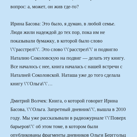
вопрос: а, может, он жив где-то?
Ирина Басова: Это было, я думаю, в любой семье.
Люди жили надеждой до тех пор, пока им не
показывали бумажку, в которой было слово
\’\’расстрел\’\’. Это слово \’\’расстрел\’\’ и подвигло
Наталию Соколовскую на подвиг — делать эту книгу.
Все началось с нее, книга началась с нашей встречи с
Наталией Соколовской. Наташа уже до того сделала
книгу \’\’Ольга\’\’…
Дмитрий Волчек: Книга, о которой говорит Ирина
Басова, \’\’Ольга. Запретный дневник\’\’, вышла в 2010
году. Мы уже рассказывали в радиожурнале \’\’Поверх
барьеров\’\’ об этом томе, в котором были
опубликованы фрагменты дневников Ольги Берггольц