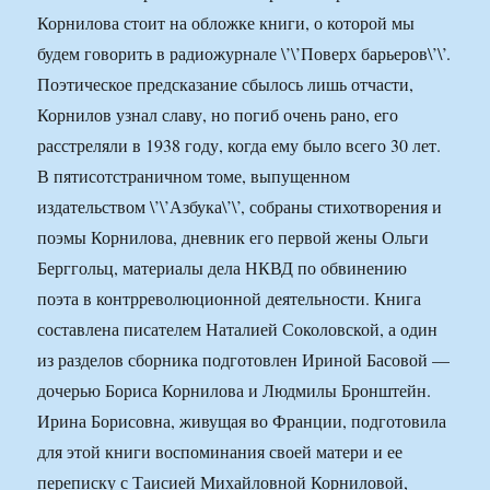
Корнилова стоит на обложке книги, о которой мы
будем говорить в радиожурнале \’\’Поверх барьеров\’\’.
Поэтическое предсказание сбылось лишь отчасти,
Корнилов узнал славу, но погиб очень рано, его
расстреляли в 1938 году, когда ему было всего 30 лет.
В пятисотстраничном томе, выпущенном
издательством \’\’Азбука\’\’, собраны стихотворения и
поэмы Корнилова, дневник его первой жены Ольги
Берггольц, материалы дела НКВД по обвинению
поэта в контрреволюционной деятельности. Книга
составлена писателем Наталией Соколовской, а один
из разделов сборника подготовлен Ириной Басовой —
дочерью Бориса Корнилова и Людмилы Бронштейн.
Ирина Борисовна, живущая во Франции, подготовила
для этой книги воспоминания своей матери и ее
переписку с Таисией Михайловной Корниловой,