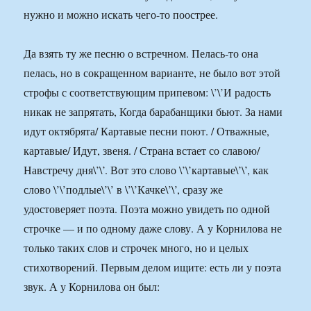
нужно и можно искать чего-то поострее.
Да взять ту же песню о встречном. Пелась-то она
пелась, но в сокращенном варианте, не было вот этой
строфы с соответствующим припевом: \’\’И радость
никак не запрятать, Когда барабанщики бьют. За нами
идут октябрята/ Картавые песни поют. / Отважные,
картавые/ Идут, звеня. / Страна встает со славою/
Навстречу дня\’\’. Вот это слово \’\’картавые\’\’, как
слово \’\’подлые\’\’ в \’\’Качке\’\’, сразу же
удостоверяет поэта. Поэта можно увидеть по одной
строчке — и по одному даже слову. А у Корнилова не
только таких слов и строчек много, но и целых
стихотворений. Первым делом ищите: есть ли у поэта
звук. А у Корнилова он был: