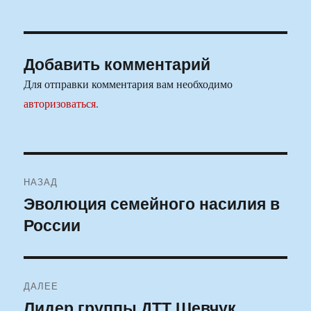
Добавить комментарий
Для отправки комментария вам необходимо
авторизоваться
.
Навигация
НАЗАД
по
Эволюция семейного насилия в
Предыдущая
России
запись:
записям
ДАЛЕЕ
Лидер группы ДТТ Шевчук
Следующая