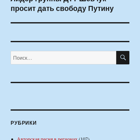
просит дать свободу Путину
запись:
ПО
Искать:
РУБРИКИ
Авторская песня в регионах
(107)