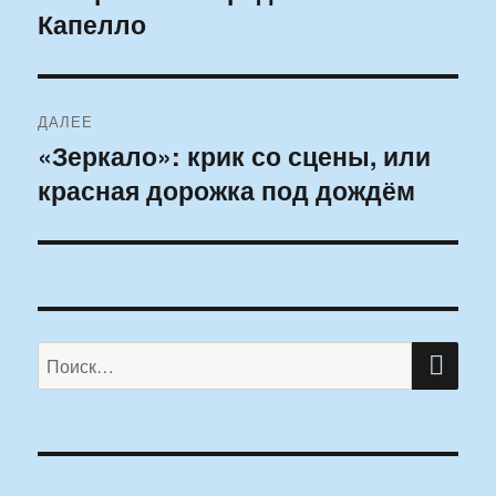
Капелло
запись:
записям
ДАЛЕЕ
«Зеркало»: крик со сцены, или
Следующая
красная дорожка под дождём
запись:
ПО
Искать: