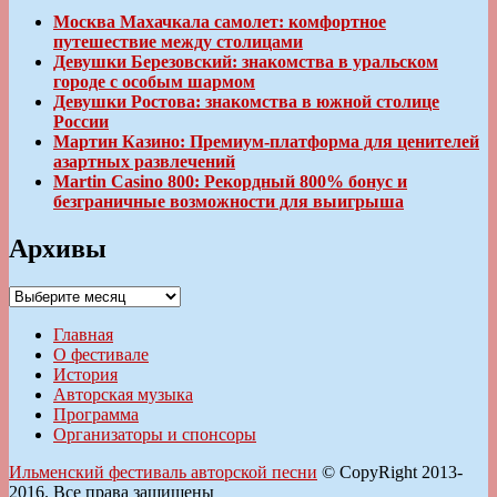
Москва Махачкала самолет: комфортное
путешествие между столицами
Девушки Березовский: знакомства в уральском
городе с особым шармом
Девушки Ростова: знакомства в южной столице
России
Мартин Казино: Премиум-платформа для ценителей
азартных развлечений
Martin Casino 800: Рекордный 800% бонус и
безграничные возможности для выигрыша
Архивы
Архивы
Главная
О фестивале
История
Авторская музыка
Программа
Организаторы и спонсоры
Ильменский фестиваль авторской песни
© CopyRight 2013-
2016. Все права защищены