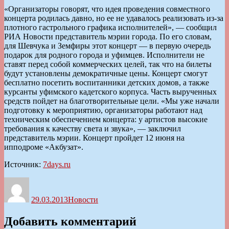
«Организаторы говорят, что идея проведения совместного
концерта родилась давно, но ее не удавалось реализовать из-за
плотного гастрольного графика исполнителей», — сообщил
РИА Новости представитель мэрии города. По его словам,
для Шевчука и Земфиры этот концерт — в первую очередь
подарок для родного города и уфимцев. Исполнители не
ставят перед собой коммерческих целей, так что на билеты
будут установлены демократичные цены. Концерт смогут
бесплатно посетить воспитанники детских домов, а также
курсанты уфимского кадетского корпуса. Часть вырученных
средств пойдет на благотворительные цели. «Мы уже начали
подготовку к мероприятию, организаторы работают над
техническим обеспечением концерта: у артистов высокие
требования к качеству света и звука», — заключил
представитель мэрии. Концерт пройдет 12 июня на
ипподроме «Акбузат».
Источник:
7days.ru
Автор
Опубликовано
Рубрики
29.03.2013
Новости
Добавить комментарий