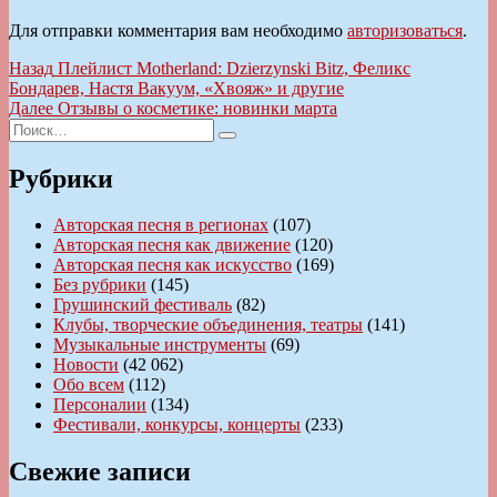
Для отправки комментария вам необходимо
авторизоваться
.
Навигация
Предыдущая
Назад
Плейлист Motherland: Dzierzynski Bitz, Феликс
запись:
Бондарев, Настя Вакуум, «Хвояж» и другие
по
Следующая
Далее
Отзывы о косметике: новинки марта
записям
Искать:
запись:
Поиск
Рубрики
Авторская песня в регионах
(107)
Авторская песня как движение
(120)
Авторская песня как искусство
(169)
Без рубрики
(145)
Грушинский фестиваль
(82)
Клубы, творческие объединения, театры
(141)
Музыкальные инструменты
(69)
Новости
(42 062)
Обо всем
(112)
Персоналии
(134)
Фестивали, конкурсы, концерты
(233)
Свежие записи