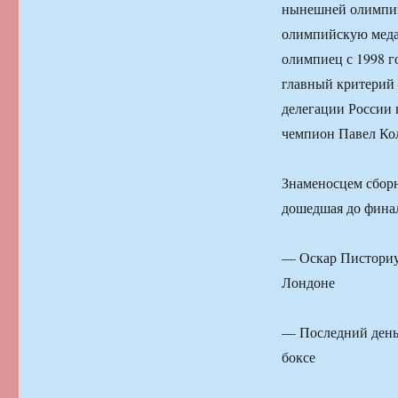
нынешней олимпий
олимпийскую меда
олимпиец с 1998 го
главный критерий
делегации России 
чемпион Павел Ко
Знаменосцем сбор
дошедшая до финал
— Оскар Писториу
Лондоне
— Последний день 
боксе