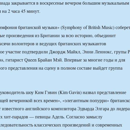
иада закрывается в воскресенье вечером большим музыкальным
 на 2 часа 45 минут.
мфония британской музыки» (Symphony of British Music) собере
е произведения из Британии за всю историю, объединит
ысячи волонтеров и ведущих британских музыкантов
ое участие подтвердили Джордж Майкл, Энни Леннокс, групы P
ss, гитарист Queen Брайан Мэй. Впервые за многие годы и для
ого представления на сцену в полном составе выйдет группа
ководитель шоу Ким Гэвин (Kim Gavin) назвал представление
щей вечеринкой всех времен», «элегантным попурри» британск
т известного английского композитора Эдварда Элгара до лидера
 хит-парадов — певицы Адель. Согласно замыслу
следовательность классических произведений и современных