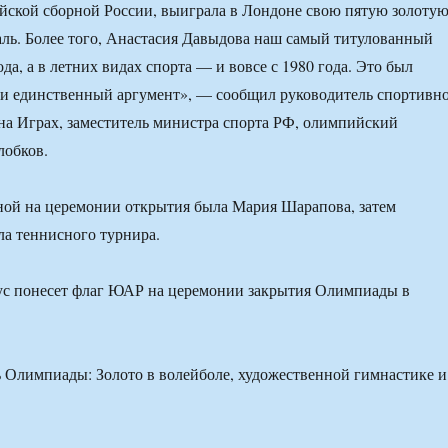
ской сборной России, выиграла в Лондоне свою пятую золоту
ль. Более того, Анастасия Давыдова наш самый титулованный
да, а в летних видах спорта — и вовсе с 1980 года. Это был
 и единственный аргумент», — сообщил руководитель спортивн
на Играх, заместитель министра спорта РФ, олимпийский
лобков.
ной на церемонии открытия была Мария Шарапова, затем
а теннисного турнира.
с понесет флаг ЮАР на церемонии закрытия Олимпиады в
Олимпиады: Золото в волейболе, художественной гимнастике и