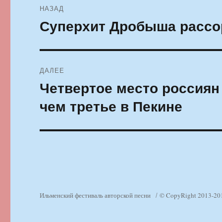
НАЗАД
по
Суперхит Дробыша рассо
Предыдущая
запись:
записям
ДАЛЕЕ
Четвертое место россиян
Следующая
запись:
чем третье в Пекине
Ильменский фестиваль авторской песни
© CopyRight 2013-20