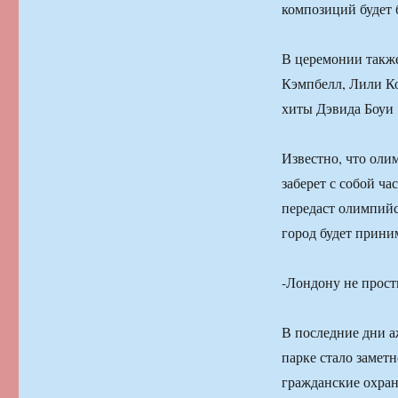
композиций будет
В церемонии также
Кэмпбелл, Лили К
хиты Дэвида Боуи «
Известно, что оли
заберет с собой ч
передаст олимпийс
город будет прин
-Лондону не прос
В последние дни а
парке стало замет
гражданские охра