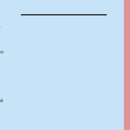
т
et
ой