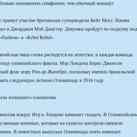
 больше напоминать симфонию, чем обычный концерт.
 примут участие британские супермодели Кейт Мосс, Наоми
оул и Джорджия Мэй Джаггер. Девушки пройдут по подиуму по
Fashion» и «Rebel Rebel».
мпийская чаша снова распадется на лепестки, и каждая команда
астицу олимпийского факела. Мэр Лондона Борис Джонсон
кий флаг мэру Рио-де-Жанейро, поскольку именно бразильский
имать следующую летнюю Олимпиаду в 2016 году.
тили излишнего олимпизма
жиотаж вокруг Игр в Лондоне начинает спадать. В Олимпийско
но меньше военных, которых на пунктах контроля сменили
нники. В новостных выпусках Олимпиада опять начинает