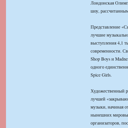
Лондонская Олимп
шоу, рассчитанным
Представление «Си
лучшие музыкальны
выступления 4,1 т
современности. Св
Shop Boys и Madne
одного единственн
Spice Girls.
Художественный ру
лучшей «закрываю
музыки, начиная о
нынешних мировых
организаторов, по