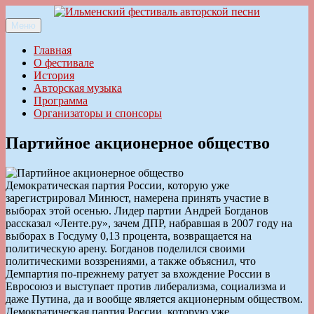
Перейти
к
Меню
Ильменский фестиваль авторской песни
содержимому
Главная
О фестивале
История
Авторская музыка
Программа
Организаторы и спонсоры
Партийное акционерное общество
Демократическая партия России, которую уже
зарегистрировал Минюст, намерена принять участие в
выборах этой осенью. Лидер партии Андрей Богданов
рассказал «Ленте.ру», зачем ДПР, набравшая в 2007 году на
выборах в Госдуму 0,13 процента, возвращается на
политическую арену. Богданов поделился своими
политическими воззрениями, а также объяснил, что
Демпартия по-прежнему ратует за вхождение России в
Евросоюз и выступает против либерализма, социализма и
даже Путина, да и вообще является акционерным обществом.
Демократическая партия России, которую уже