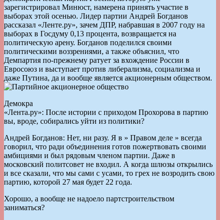
зарегистрировал Минюст, намерена принять участие в
выборах этой осенью. Лидер партии Андрей Богданов
рассказал «Ленте.ру», зачем ДПР, набравшая в 2007 году на
выборах в Госдуму 0,13 процента, возвращается на
политическую арену. Богданов поделился своими
политическими воззрениями, а также объяснил, что
Демпартия по-прежнему ратует за вхождение России в
Евросоюз и выступает против либерализма, социализма и
даже Путина, да и вообще является акционерным обществом.
Демокра
«Лента.ру»: После истории с приходом Прохорова в партию
вы, вроде, собирались уйти из политики?
Андрей Богданов: Нет, ни разу. Я в » Правом деле » всегда
говорил, что ради объединения готов пожертвовать своими
амбициями и был рядовым членом партии. Даже в
московский политсовет не входил. А когда шлюзы открылись
и все сказали, что мы сами с усами, то грех не возродить свою
партию, которой 27 мая будет 22 года.
Хорошо, а вообще не надоело партстроительством
заниматься?