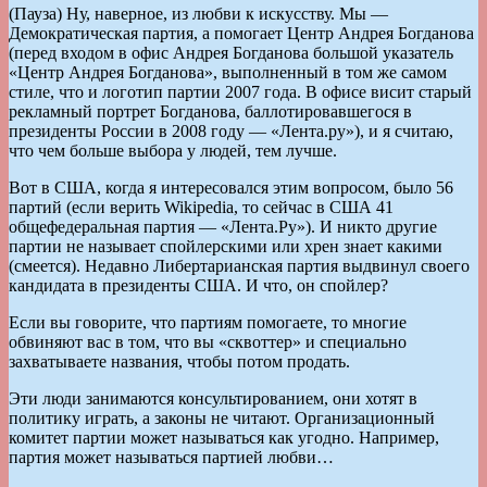
(Пауза) Ну, наверное, из любви к искусству. Мы —
Демократическая партия, а помогает Центр Андрея Богданова
(перед входом в офис Андрея Богданова большой указатель
«Центр Андрея Богданова», выполненный в том же самом
стиле, что и логотип партии 2007 года. В офисе висит старый
рекламный портрет Богданова, баллотировавшегося в
президенты России в 2008 году — «Лента.ру»), и я считаю,
что чем больше выбора у людей, тем лучше.
Вот в США, когда я интересовался этим вопросом, было 56
партий (если верить Wikipedia, то сейчас в США 41
общефедеральная партия — «Лента.Ру»). И никто другие
партии не называет спойлерскими или хрен знает какими
(смеется). Недавно Либертарианская партия выдвинул своего
кандидата в президенты США. И что, он спойлер?
Если вы говорите, что партиям помогаете, то многие
обвиняют вас в том, что вы «сквоттер» и специально
захватываете названия, чтобы потом продать.
Эти люди занимаются консультированием, они хотят в
политику играть, а законы не читают. Организационный
комитет партии может называться как угодно. Например,
партия может называться партией любви…