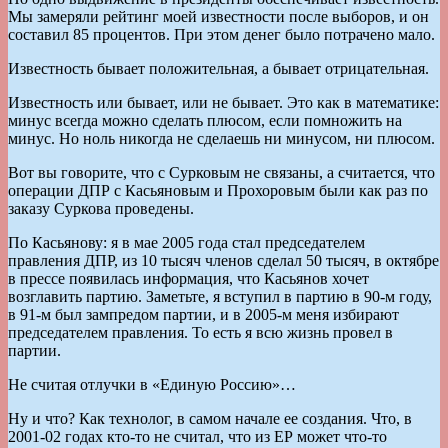
Мы замеряли рейтинг моей известности после выборов, и он
составил 85 процентов. При этом денег было потрачено мало.
Известность бывает положительная, а бывает отрицательная.
Известность или бывает, или не бывает. Это как в математике:
минус всегда можно сделать плюсом, если помножить на
минус. Но ноль никогда не сделаешь ни минусом, ни плюсом.
Вот вы говорите, что с Сурковым не связаны, а считается, что
операции ДПР с Касьяновым и Прохоровым были как раз по
заказу Суркова проведены.
По Касьянову: я в мае 2005 года стал председателем
правления ДПР, из 10 тысяч членов сделал 50 тысяч, в октябре
в прессе появилась информация, что Касьянов хочет
возглавить партию. Заметьте, я вступил в партию в 90-м году,
в 91-м был зампредом партии, и в 2005-м меня избирают
председателем правления. То есть я всю жизнь провел в
партии.
Не считая отлучки в «Единую Россию»…
Ну и что? Как технолог, в самом начале ее создания. Что, в
2001-02 годах кто-то не считал, что из ЕР может что-то