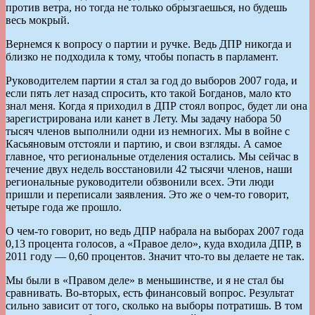
против ветра, но тогда не только обрызгаешься, но будешь
весь мокрый.
Вернемся к вопросу о партии и ручке. Ведь ДПР никогда и
близко не подходила к тому, чтобы попасть в парламент.
Руководителем партии я стал за год до выборов 2007 года, и
если пять лет назад спросить, кто такой Богданов, мало кто
знал меня. Когда я приходил в ДПР стоял вопрос, будет ли она
зарегистрирована или канет в Лету. Мы задачу набора 50
тысяч членов выполнили одни из немногих. Мы в войне с
Касьяновым отстояли и партию, и свои взгляды. А самое
главное, что региональные отделения остались. Мы сейчас в
течение двух недель восстановили 42 тысячи членов, наши
региональные руководители обзвонили всех. Эти люди
пришли и переписали заявления. Это же о чем-то говорит,
четыре года же прошло.
О чем-то говорит, но ведь ДПР набрала на выборах 2007 года
0,13 процента голосов, а «Правое дело», куда входила ДПР, в
2011 году — 0,60 процентов. Значит что-то вы делаете не так.
Мы были в «Правом деле» в меньшинстве, и я не стал бы
сравнивать. Во-вторых, есть финансовый вопрос. Результат
сильно зависит от того, сколько на выборы потратишь. В том