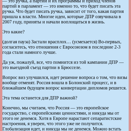
— это ручка, а партии и их программы и приход членов
партий в парламент — это именно то, что будет писать эта
ручка. Что будет писать ручка, зависит от того, какая партия
пришла к власти. Многие идеи, которые ДПР озвучивала в
2007 году, приняты и начали воплощаться в жизнь.
Это какие?
(долгая пауза) Застали врасплох… (усмехается) Во-первых,
согласитесь, что отношения с Евросоюзом в последние 2-3
года стали намного лучше.
Да уж, пожалуй, все, что помнится из той кампании ДПР —
это выездной съезд партии в Брюсселе.
Вопрос виз улучшился, идет решение вопроса о том, что визы
вообще отменят. Россия вошла в Болонский процесс, и в
ближайшем будущем вопрос конвертации дипломов решится.
Эта тема останется для ДПР важной?
Конечно, мы считаем, что Россия — это европейское
государство, с европейскими ценностями, и никуда мы от
этого не денемся. Хотя в Европе нарастают сепаратистские
настроения, я уверен, что этого уже не получится.
Глобализация идет, и никуда мы не денемся. Можно встать