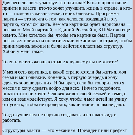
Для чего человек участвует в политике? Кто-то просто хочет
прийти к власти, кто-то хочет улучшить жизнь в стране, а кто-
то — поменять жизнь семьи, своих близких. Программа
партии — это мечта о том, как человек, входящий в эту
партию, хотел бы жить. Кем эта картинка будет нарисована —
неважно. Моей партией, » Единой Россией «, КПРФ или еще
кем-то. Мне хотелось бы, чтобы эта картинка была. Партия
позволяет влиять на политические механизмы в стране, чтобы
принимались законы и были действия властных структур.
Хобби у меня такое.
То есть менять жизнь в стране к лучшему вы не хотите?
У меня есть картинка, в какой стране хотели бы жить я, моя
семья и мои близкие. Конечно, в первую очередь я хочу
сделать хорошо для них. Я бы врал, если бы говорил, что я
мессия и хочу сделать добро для всех. Ничего подобного,
никто этого не хочет. Человек живет своей семьей и теми, с
кем он взаимодействует. Я хочу, чтобы я мог детей на улицу
отпускать, чтобы не проверять, какие знания в школе дают.
Тогда лучше вам не партию создавать, а во власть идти
работать.
Структуры власти — это механизм. Президент или префект