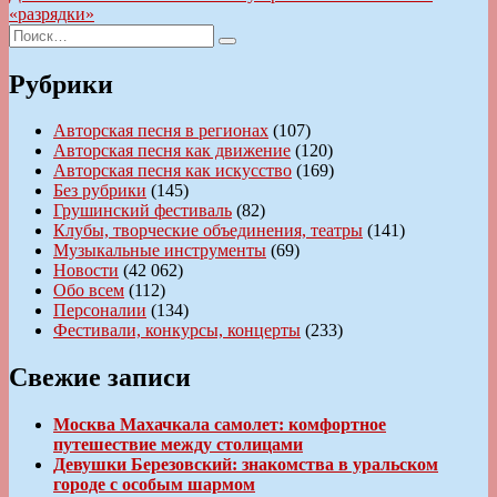
записям
запись:
«разрядки»
Искать:
Поиск
Рубрики
Авторская песня в регионах
(107)
Авторская песня как движение
(120)
Авторская песня как искусство
(169)
Без рубрики
(145)
Грушинский фестиваль
(82)
Клубы, творческие объединения, театры
(141)
Музыкальные инструменты
(69)
Новости
(42 062)
Обо всем
(112)
Персоналии
(134)
Фестивали, конкурсы, концерты
(233)
Свежие записи
Москва Махачкала самолет: комфортное
путешествие между столицами
Девушки Березовский: знакомства в уральском
городе с особым шармом