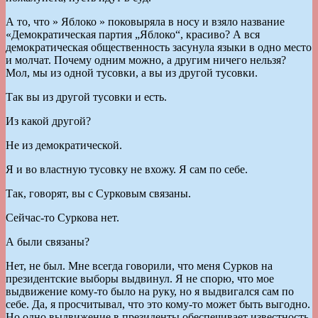
А то, что » Яблоко » поковыряла в носу и взяло название
«Демократическая партия „Яблоко“, красиво? А вся
демократическая общественность засунула языки в одно место
и молчат. Почему одним можно, а другим ничего нельзя?
Мол, мы из одной тусовки, а вы из другой тусовки.
Так вы из другой тусовки и есть.
Из какой другой?
Не из демократической.
Я и во властную тусовку не вхожу. Я сам по себе.
Так, говорят, вы с Сурковым связаны.
Сейчас-то Суркова нет.
А были связаны?
Нет, не был. Мне всегда говорили, что меня Сурков на
президентские выборы выдвинул. Я не спорю, что мое
выдвижение кому-то было на руку, но я выдвигался сам по
себе. Да, я просчитывал, что это кому-то может быть выгодно.
Но одно выдвижение в президенты обеспечивает известность.