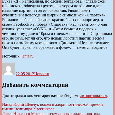
Буква «Д», написанная, по словам Богданова, «славянской
прописью», обведена кругом, в котором по кромке идет
название партии и год ее основания. Рядом лежит
сувенирный новогодний шарик с символикой «Спартака».
Богданов — большой фанат красно-белых и, например, в
своем Facebook на победу «Спартака» над «Зенитом» 6 мая
откликнулся так: «ОУКБ» и «Всем бомжам подарок к
чемпионству, даже в 10ром и с левым пенальти!». Спрашиваю
его, не смущает ли его, что новый логотип партии весьма
похож на эмблему московского «Динамо». «Нет, не смущает.
Она будет черная на оранжевом фоне», — смеется Богданов.
Источник:
lenta.ru
Автор
Опубликовано
Рубрики
22.05.2012
Новости
Добавить комментарий
Для отправки комментария вам необходимо
авторизоваться
.
Навигация
Предыдущая
Назад
Юрий Шевчук вошел в жюри поэтической премии
запись:
имени Велимира Хлебникова
по
Следующая
Далее
Никсон в Москве: почему провалилась политика