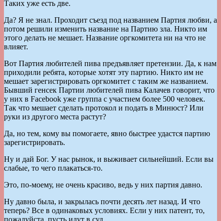
Таких уже есть две.
Да? Я не знал. Проходит съезд под названием Партия любви, а
потом решили изменить название на Партию зла. Никто им
этого делать не мешает. Название оргкомитета ни на что не
влияет.
Вот Партия любителей пива предъявляет претензии. Да, к нам
приходили ребята, которые хотят эту партию. Никто им не
мешает зарегистрировать оргкомитет с таким же названием.
Бывший генсек Партии любителей пива Калачев говорит, что
у них в Facebook уже группа с участием более 500 человек.
Так что мешает сделать протокол и подать в Минюст? Или
руки из другого места растут?
Да, но тем, кому вы помогаете, явно быстрее удастся партию
зарегистрировать.
Ну и дай Бог. У нас рынок, и выживает сильнейший. Если вы
слабые, то чего плакаться-то.
Это, по-моему, не очень красиво, ведь у них партия давно.
Ну давно была, и закрылась почти десять лет назад. И что
теперь? Все в одинаковых условиях. Если у них патент, то,
пожалуйста, пусть идут в суд.