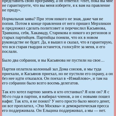
представить свою программу, а он ответил: «Нет, пока вы мне
не гарантируете, что вы меня изберете, я к вам на правление
не приду».
Нормальная заява? При этом никого не зная, даже чая не
попив. Потом в конце правления от него пришел Мерзликин
и предложил сделать политсовет и перечислил Касьянова,
Травкина, себя, Хакамаду, Старикова и никого из регионов и
старых партийцев. Партийцы поняли, что их в новом
руководстве не будет. Да, я вышел и сказал, что я гарантирую,
что вся старая гвардия останется, голосуйте за меня, и его
послали.
Было два собрания, и вы Касьянова не пустили на свое…
Партия оплатила колонный зал Дома союзов, и мы туда
приехали, и Касьянов приехал, но не пустили его охрану, а он
без нее идти отказался. Он поехал в «Измайлово», и там на
его собрании было всего восемь делегатов.
Так кто хотел партию занять и кто отстаивал? Я или он? Я с
90-го года в партии, я набирал членов, а он с новыми пошел
нафиг. Так кто, я не понял? У него просто было много денег,
он все проплатил, «Эхо Москвы» и демократическая пресса
его поддерживала. Он Ельцина поддерживал, а мы — нет.