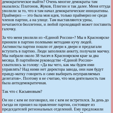
демократическое выйти? Очень многие демократы там
оказались: Платонов, Жуков, Плигин и так далее. Меня оттуда
уволили за то, что я там начал демократические инициативы.
Праймериз — это была моя идея, только праймериз не среди
членов партии, а на улице. Там выставляются урны,
печатаются бюллетени, и любой проходящий может поставить
галочку.
За что меня уволили из «Единой России»? Мы в Красноярске
приняли в партию полевыми методами кучу людей.
Активисты партии пошли от двери к двери и предлагали
вступить в партию. Люди заполняли анкету, получали маечку.
Мы набрали около 38 тысяч в Красноярском крае за два
месяца. В партийном руководстве «Единой России»
схватились за голову: «Да вы чего, как мы будем ими
управлять? Над ними нет директора завода, они нам будут
правду-матку говорить и сами выбирать неуправляемых
делегатов». Поэтому я не считаю, что моя деятельность там
была антидемократичная.
Так что с Касьяновым?
Он ни с кем не поговорил, ни с кем не встретился. За день до
съезда он пришел на правление партии, состоящее из
председателей региональных отделений. Ему предложили