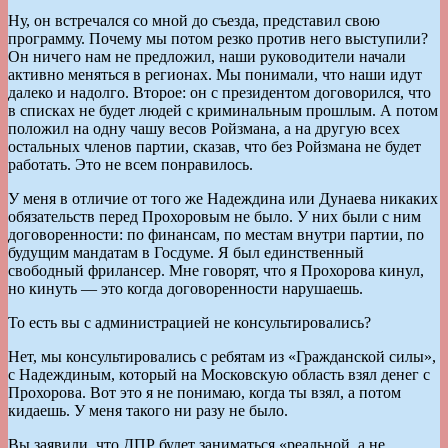
Ну, он встречался со мной до съезда, представил свою
программу. Почему мы потом резко против него выступили?
Он ничего нам не предложил, наши руководители начали
активно меняться в регионах. Мы понимали, что наши идут
далеко и надолго. Второе: он с президентом договорился, что
в списках не будет людей с криминальным прошлым. А потом
положил на одну чашу весов Ройзмана, а на другую всех
остальных членов партии, сказав, что без Ройзмана не будет
работать. Это не всем понравилось.
У меня в отличие от того же Надеждина или Дунаева никаких
обязательств перед Прохоровым не было. У них были с ним
договоренности: по финансам, по местам внутри партии, по
будущим мандатам в Госдуме. Я был единственный
свободный фрилансер. Мне говорят, что я Прохорова кинул,
но кинуть — это когда договоренности нарушаешь.
То есть вы с администрацией не консультировались?
Нет, мы консультировались с ребятам из «Гражданской силы»,
с Надеждиным, который на Московскую область взял денег с
Прохорова. Вот это я не понимаю, когда ты взял, а потом
кидаешь. У меня такого ни разу не было.
Вы заявили, что ДПР будет заниматься «реальной, а не