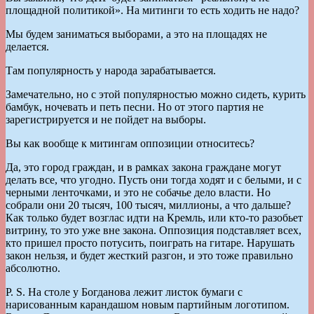
площадной политикой». На митинги то есть ходить не надо?
Мы будем заниматься выборами, а это на площадях не
делается.
Там популярность у народа зарабатывается.
Замечательно, но с этой популярностью можно сидеть, курить
бамбук, ночевать и петь песни. Но от этого партия не
зарегистрируется и не пойдет на выборы.
Вы как вообще к митингам оппозиции относитесь?
Да, это город граждан, и в рамках закона граждане могут
делать все, что угодно. Пусть они тогда ходят и с белыми, и с
черными ленточками, и это не собачье дело власти. Но
собрали они 20 тысяч, 100 тысяч, миллионы, а что дальше?
Как только будет возглас идти на Кремль, или кто-то разобьет
витрину, то это уже вне закона. Оппозиция подставляет всех,
кто пришел просто потусить, поиграть на гитаре. Нарушать
закон нельзя, и будет жесткий разгон, и это тоже правильно
абсолютно.
P. S. На столе у Богданова лежит листок бумаги с
нарисованным карандашом новым партийным логотипом.