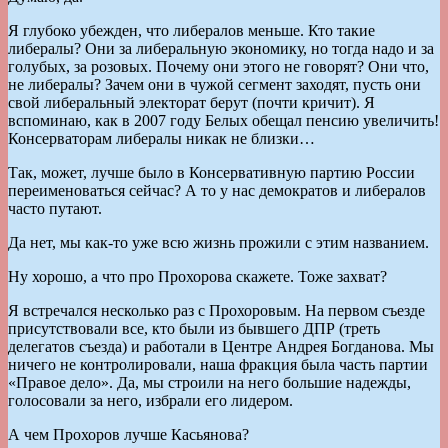
Я глубоко убежден, что либералов меньше. Кто такие
либералы? Они за либеральную экономику, но тогда надо и за
голубых, за розовых. Почему они этого не говорят? Они что,
не либералы? Зачем они в чужой сегмент заходят, пусть они
свой либеральный электорат берут (почти кричит). Я
вспоминаю, как в 2007 году Белых обещал пенсию увеличить!
Консерваторам либералы никак не близки…
Так, может, лучше было в Консервативную партию России
переименоваться сейчас? А то у нас демократов и либералов
часто путают.
Да нет, мы как-то уже всю жизнь прожили с этим названием.
Ну хорошо, а что про Прохорова скажете. Тоже захват?
Я встречался несколько раз с Прохоровым. На первом съезде
присутствовали все, кто были из бывшего ДПР (треть
делегатов съезда) и работали в Центре Андрея Богданова. Мы
ничего не контролировали, наша фракция была часть партии
«Правое дело». Да, мы строили на него большие надежды,
голосовали за него, избрали его лидером.
А чем Прохоров лучше Касьянова?