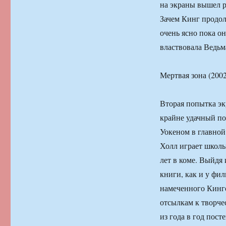
на экраны вышел р
Зачем Кинг продол
очень ясно пока о
властвовала Ведьма
Мертвая зона (2002
Вторая попытка э
крайне удачный п
Уокеном в главной
Холл играет школь
лет в коме. Выйдя 
книги, как и у фи
намеченного Кинго
отсылкам к творче
из года в год пост