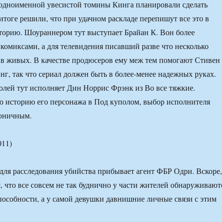
 одноименной увесистой томины Кинга планировали сделать
итоге решили, что при удачном раскладе перепишут все это в
орию. Шоураннером тут выступает Брайан К. Вон более
комиксами, а для телевидения писавший разве что несколько
 в живых. В качестве продюсеров ему меж тем помогают Стивен
нг, так что сериал должен быть в более-менее надежных руках.
олей тут исполняет Дин Норрис Фрэнк из Во все тяжкие.
 историю его персонажа в Под куполом, выбор исполнителя
роничным.
011)
для расследования убийства прибывает агент ФБР Одри. Вскоре,
я, что все совсем не так буднично у части жителей обнаруживают
особности, а у самой девушки давнишние личные связи с этим