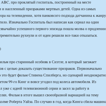
 ABC, про проклятый госпиталь, построенный на месте
 и населенный призраками мертвых детей. Одна из самых
тора на телевидении, хотя панковсого подхода датчанина к жанру
атило. Изначально Госпиталь был написан как сериал на один
резвычайно успешного первого эпизода пошла молва о продлении
тремительно рухнули и от идеи решили все-таки отказаться.
)
ильм про старинный особняк в Сиэтле, в который заезжает
ов с целью доказать существование призраков. Первоначально
о это будет фильм Стивена Спилберга, но сценарий неоднократн
етом 99-го Кинг и вовсе угодил под колеса автомобиля. Из
 уже с идеей телевизионной серии и засел за работу в
елях. Фильм в итоге вышел своеобразной вариацией на тему
холме Роберта Уайза. По случаю в год, когда Кинга сбила машина