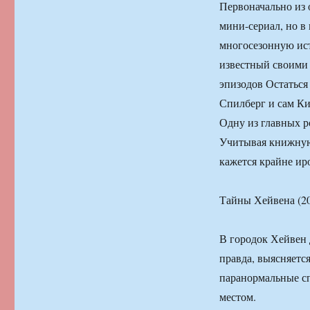
Первоначально из
мини-сериал, но в 
многосезонную ист
известный своими 
эпизодов Остаться
Спилберг и сам Ки
Одну из главных р
Учитывая книжную
кажется крайне и
Тайны Хейвена (2
В городок Хейвен 
правда, выясняетс
паранормальные сп
местом.