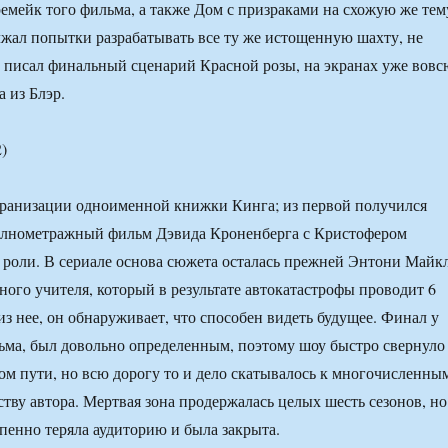
емейк того фильма, а также Дом с призраками на схожую же тем
жал попытки разрабатывать все ту же истощенную шахту, не
н писал финальный сценарий Красной розы, на экранах уже вовс
 из Блэр.
)
кранизации одноименной книжки Кинга; из первой получился
олнометражный фильм Дэвида Кроненберга с Кристофером
 роли. В сериале основа сюжета осталась прежней Энтони Майк
ного учителя, который в результате автокатастрофы проводит 6
из нее, он обнаруживает, что способен видеть будущее. Финал у
льма, был довольно определенным, поэтому шоу быстро свернуло
м пути, но всю дорогу то и дело скатывалось к многочисленны
ству автора. Мертвая зона продержалась целых шесть сезонов, но
епенно теряла аудиторию и была закрыта.