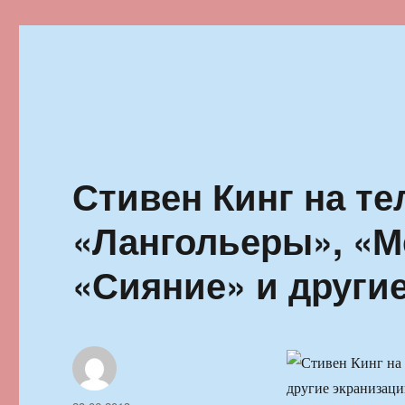
Ильменский фестиваль автор
Стивен Кинг на т
«Лангольеры», «М
«Сияние» и други