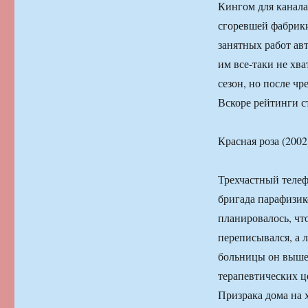
Кингом для канала
сгоревшей фабрики
занятных работ ав
им все-таки не хв
сезон, но после ч
Вскоре рейтинги с
Красная роза (2002
Трехчастный телеф
бригада парафизик
планировалось, чт
переписывался, а л
больницы он вышел
терапевтических ц
Призрака дома на 