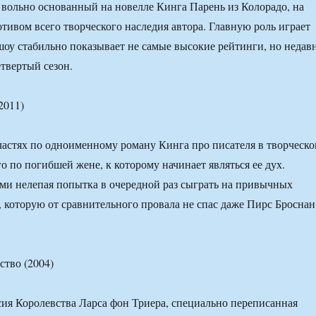
 вольно основанный на новелле Кинга Парень из Колорадо, на
отивом всего творческого наследия автора. Главную роль играет
шоу стабильно показывает не самые высокие рейтинги, но недав
етвертый сезон.
2011)
частях по одноименному роману Кинга про писателя в творческ
о по погибшей жене, к которому начинает являться ее дух.
ми нелепая попытка в очередной раз сыграть на привычных
 которую от сравнительного провала не спас даже Пирс Броснан
ство (2004)
ия Королевства Ларса фон Триера, специально переписанная