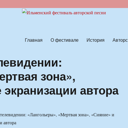
ской песни
Главная
О фестивале
История
Авторс
елевидении:
ертвая зона»,
е экранизации автора