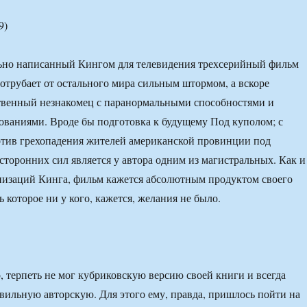
9)
ьно написанный Кингом для телевидения трехсерийный фильм
отрубает от остального мира сильным штормом, а вскоре
твенный незнакомец с паранормальными способностями и
ваниями. Вроде бы подготовка к будущему Под куполом; с
отив грехопадения жителей американской провинции под
сторонних сил является у автора одним из магистральных. Как и
низаций Кинга, фильм кажется абсолютным продуктом своего
 которое ни у кого, кажется, желания не было.
о, терпеть не мог кубриковскую версию своей книги и всегда
авильную авторскую. Для этого ему, правда, пришлось пойти на