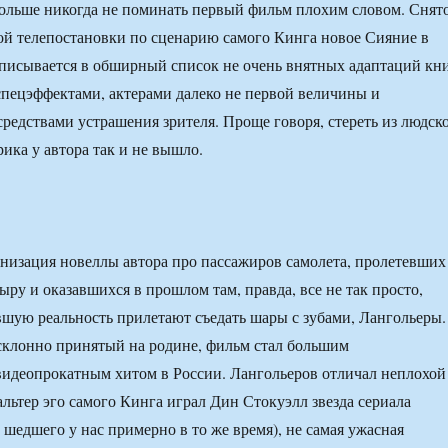
ольше никогда не поминать первый фильм плохим словом. Снят
ой телепостановки по сценарию самого Кинга новое Сияние в
писывается в обширный список не очень внятных адаптаций кн
спецэффектами, актерами далеко не первой величины и
едствами устрашения зрителя. Проще говоря, стереть из людск
ика у автора так и не вышло.
низация новеллы автора про пассажиров самолета, пролетевших
ыру и оказавшихся в прошлом там, правда, все не так просто,
вшую реальность прилетают съедать шары с зубами, Лангольеры.
склонно принятый на родине, фильм стал большим
идеопрокатным хитом в России. Лангольеров отличал неплохой
альтер эго самого Кинга играл Дин Стокуэлл звезда сериала
 шедшего у нас примерно в то же время), не самая ужасная