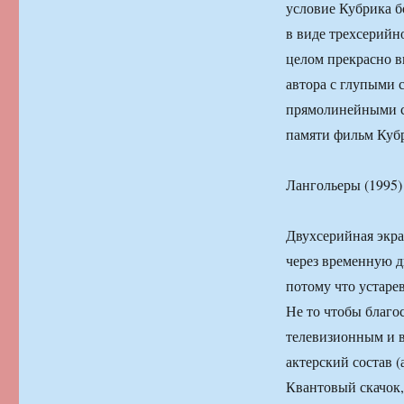
условие Кубрика б
в виде трехсерийн
целом прекрасно в
автора с глупыми 
прямолинейными ср
памяти фильм Кубр
Лангольеры (1995)
Двухсерийная экра
через временную д
потому что устаре
Не то чтобы благо
телевизионным и в
актерский состав (
Квантовый скачок,