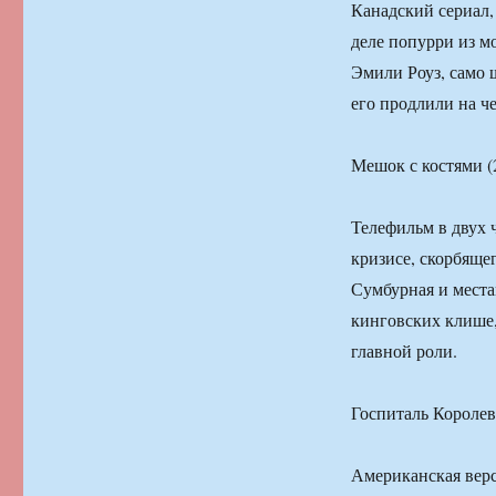
Канадский сериал,
деле попурри из м
Эмили Роуз, само 
его продлили на ч
Мешок с костями (
Телефильм в двух 
кризисе, скорбящег
Сумбурная и места
кинговских клише,
главной роли.
Госпиталь Королев
Американская верс