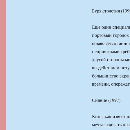
Буря столетия (199
Еще один специал
портовый городок 
объявляется таинс
неприятными требо
другой стороны м
воздействием поту
большинство экра
времени, опережать
Сияние (1997)
Кинг, как известн
мечтал сделать пр