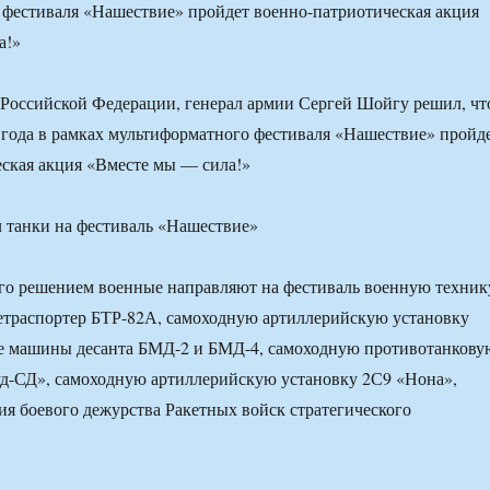
фестиваля «Нашествие» пройдет военно-патриотическая акция
а!»
Российской Федерации, генерал армии Сергей Шойгу решил, чт
3 года в рамках мультиформатного фестиваля «Нашествие» пройд
ская акция «Вместе мы — сила!»
его решением военные направляют на фестиваль военную техник
етраспортер БТР-82А, самоходную артиллерийскую установку
 машины десанта БМД-2 и БМД-4, самоходную противотанкову
д-СД», самоходную артиллерийскую установку 2С9 «Нона»,
я боевого дежурства Ракетных войск стратегического