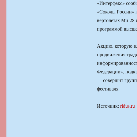
«Интерфакс» сооб
«Соколы России» н
вертолетах Ми-28 
программой высше
Акцию, которую вл
продвижения трад
информированност
Федерации», подк
— совершит групп
фестиваля.
Источник:
ridus.ru