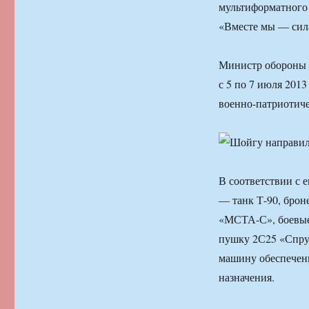
мультиформатного 
«Вместе мы — сил
Министр обороны 
с 5 по 7 июля 201
военно-патриотиче
В соответствии с 
— танк Т-90, брон
«МСТА-С», боевые
пушку 2С25 «Спру
машину обеспечени
назначения.