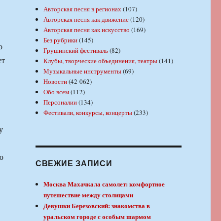
Авторская песня в регионах
(107)
Авторская песня как движение
(120)
Авторская песня как искусство
(169)
Без рубрики
(145)
о
Грушинский фестиваль
(82)
ет
Клубы, творческие объединения, театры
(141)
Музыкальные инструменты
(69)
Новости
(42 062)
Обо всем
(112)
Персоналии
(134)
Фестивали, конкурсы, концерты
(233)
у
ю
СВЕЖИЕ ЗАПИСИ
Москва Махачкала самолет: комфортное
путешествие между столицами
Девушки Березовский: знакомства в
уральском городе с особым шармом