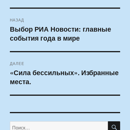
Навигация
НАЗАД
по
Выбор РИА Новости: главные
Предыдущая
события года в мире
запись:
записям
ДАЛЕЕ
«Сила бессильных». Избранные
Следующая
места.
запись:
ПО
Искать: