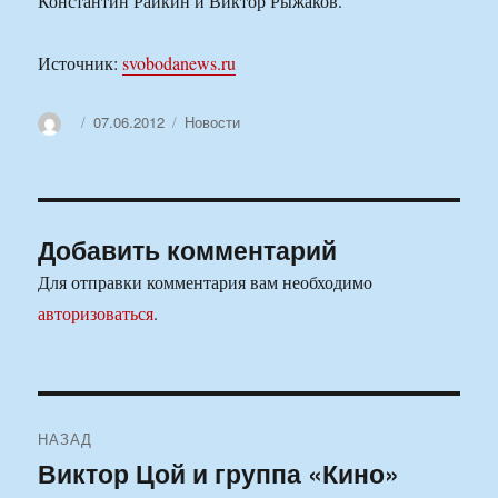
Константин Райкин и Виктор Рыжаков.
Источник:
svobodanews.ru
Автор
Опубликовано
Рубрики
07.06.2012
Новости
Добавить комментарий
Для отправки комментария вам необходимо
авторизоваться
.
Навигация
НАЗАД
по
Виктор Цой и группа «Кино»
Предыдущая