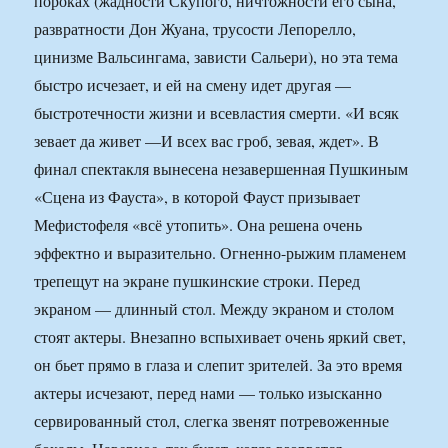
пороках (жадности Скупого, ничтожности его сына,
развратности Дон Жуана, трусости Лепорелло,
цинизме Вальсингама, зависти Сальери), но эта тема
быстро исчезает, и ей на смену идет другая —
быстротечности жизни и всевластия смерти. «И всяк
зевает да живет —И всех вас гроб, зевая, ждет». В
финал спектакля вынесена незавершенная Пушкиным
«Сцена из Фауста», в которой Фауст призывает
Мефистофеля «всё утопить». Она решена очень
эффектно и выразительно. Огненно-рыжим пламенем
трепещут на экране пушкинские строки. Перед
экраном — длинный стол. Между экраном и столом
стоят актеры. Внезапно вспыхивает очень яркий свет,
он бьет прямо в глаза и слепит зрителей. За это время
актеры исчезают, перед нами — только изысканно
сервированный стол, слегка звенят потревоженные