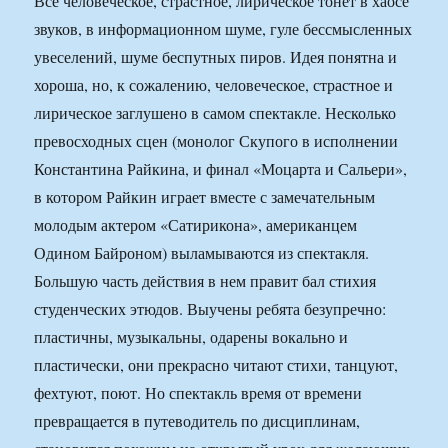
Все человеческое, страстное, лирическое тонет в хаосе
звуков, в информационном шуме, гуле бессмысленных
увеселений, шуме беспутных пиров. Идея понятна и
хороша, но, к сожалению, человеческое, страстное и
лирическое заглушено в самом спектакле. Несколько
превосходных сцен (монолог Скупого в исполнении
Константина Райкина, и финал «Моцарта и Сальери»,
в котором Райкин играет вместе с замечательным
молодым актером «Сатирикона», американцем
Одином Байроном) выламываются из спектакля.
Большую часть действия в нем правит бал стихия
студенческих этюдов. Выучены ребята безупречно:
пластичны, музыкальны, одарены вокально и
пластически, они прекрасно читают стихи, танцуют,
фехтуют, поют. Но спектакль время от времени
превращается в путеводитель по дисциплинам,