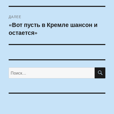
запись:
записям
ДАЛЕЕ
«Вот пусть в Кремле шансон и
Следующая
остается»
запись:
ПО
Искать: