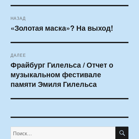
Навигация
НАЗАД
по
«Золотая маска»? На выход!
Предыдущая
запись:
записям
ДАЛЕЕ
Фрайбург Гилельса / Отчет о
Следующая
музыкальном фестивале
запись:
памяти Эмиля Гилельса
ПО
Искать: