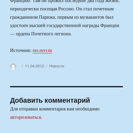
Францию. Там он прожил последние два года жизни,
периодически посещая Россию. Он стал почетным
гражданином Парижа, первым из музыкантов был
удостоен высшей государственной награды Франции
— ордена Почетного легиона.
Источник:
rus.ruvr.ru
Автор
Опубликовано
Рубрики
11.04.2012
Новости
Добавить комментарий
Для отправки комментария вам необходимо
авторизоваться
.