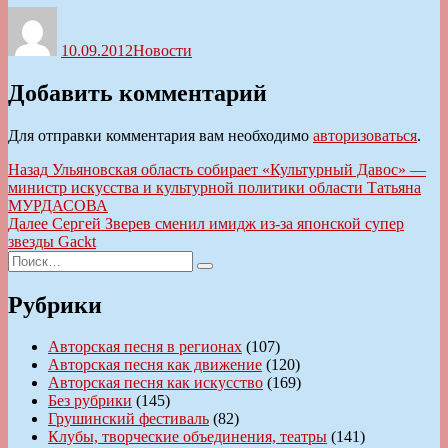
Автор
Опубликовано
Рубрики
10.09.2012
Новости
Добавить комментарий
Для отправки комментария вам необходимо
авторизоваться
.
Навигация
Предыдущая
Назад
Ульяновская область собирает «Культурный Давос» —
запись:
министр искусства и культурной политики области Татьяна
по
МУРДАСОВА
записям
Следующая
Далее
Сергей Зверев сменил имидж из-за японской супер
запись:
звезды Gackt
Искать:
Поиск
Рубрики
Авторская песня в регионах
(107)
Авторская песня как движение
(120)
Авторская песня как искусство
(169)
Без рубрики
(145)
Грушинский фестиваль
(82)
Клубы, творческие объединения, театры
(141)