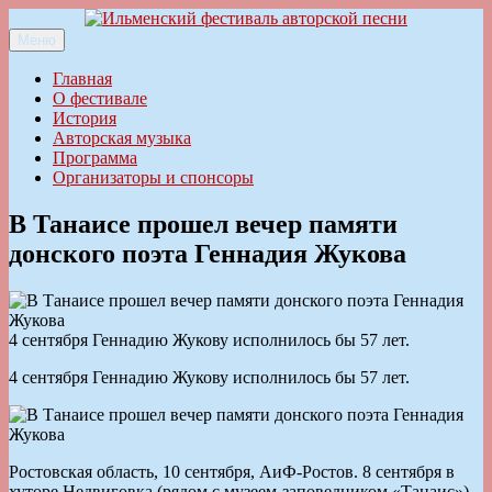
Перейти
к
Меню
Ильменский фестиваль авторской песни
содержимому
Главная
О фестивале
История
Авторская музыка
Программа
Организаторы и спонсоры
В Танаисе прошел вечер памяти
донского поэта Геннадия Жукова
4 сентября Геннадию Жукову исполнилось бы 57 лет.
4 сентября Геннадию Жукову исполнилось бы 57 лет.
Ростовская область, 10 сентября, АиФ-Ростов. 8 сентября в
хуторе Недвиговка (рядом с музеем-заповедником «Танаис»)