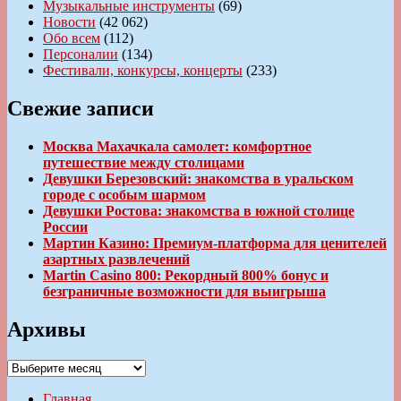
Музыкальные инструменты
(69)
Новости
(42 062)
Обо всем
(112)
Персоналии
(134)
Фестивали, конкурсы, концерты
(233)
Свежие записи
Москва Махачкала самолет: комфортное
путешествие между столицами
Девушки Березовский: знакомства в уральском
городе с особым шармом
Девушки Ростова: знакомства в южной столице
России
Мартин Казино: Премиум-платформа для ценителей
азартных развлечений
Martin Casino 800: Рекордный 800% бонус и
безграничные возможности для выигрыша
Архивы
Архивы
Главная