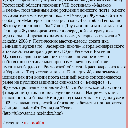
Ростовской области проходит VIII фестиваль «Малахов
Камень», посвященный дню рождения донского поэта, одного
из создателей «Заозерной школы» Геннадия Жукова. Об этом
сообщает «Мастерская пресс-релизов». 4 сентября Геннадию
Жукову исполнилось бы 57 лет. Друзья и почитатели таланта
Геннадия Жукова организовали очередной литературно-
музыкальный праздник памяти поэта, ушедшего из жизни 2
декабря 2008 г. Поэтические мастер-классы соратника
Геннадия Жукова по «Заозерной школе» Игоря Бондаревского,
а также Александра Сурнина, Юрия Рыкова и Евгения
Муравьева для начинающих поэтов в дневное время и
собственно фестивальная программа вечером собрали
именитых бардов из Ростовской области, Краснодарского края
и Украины. Творчество и талант Геннадия Жукова земляки
ценили как при жизни поэта (данный релиз сопровождается
ранее не публиковавшимися снимками с «Бенефиса» Г.
Жукова, прошедшего в июне 2007 г. в Ростовской областной
филармонии), так и в последующие годы. Например, книга
стихов поэта и барда «Не ходи сюда, мальчик…» издана уже в
2009 г. силами его друзей и близких; работает и пополняется
официальный сайт Геннадия Жукова
(http://jukov.tanais.net/index.htm).
Источник:
rostov.aif.ru