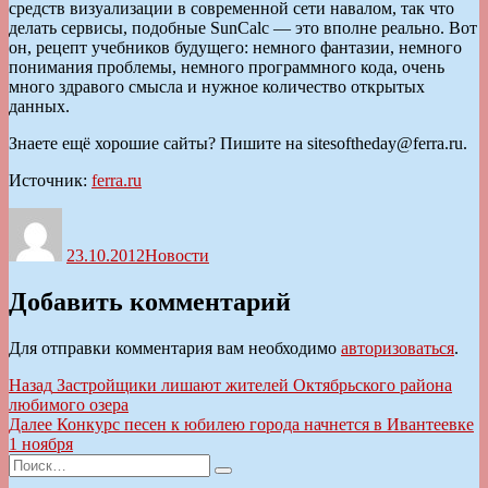
средств визуализации в современной сети навалом, так что
делать сервисы, подобные SunCalc — это вполне реально. Вот
он, рецепт учебников будущего: немного фантазии, немного
понимания проблемы, немного программного кода, очень
много здравого смысла и нужное количество открытых
данных.
Знаете ещё хорошие сайты? Пишите на sitesoftheday@ferra.ru.
Источник:
ferra.ru
Автор
Опубликовано
Рубрики
23.10.2012
Новости
Добавить комментарий
Для отправки комментария вам необходимо
авторизоваться
.
Навигация
Предыдущая
Назад
Застройщики лишают жителей Октябрьского района
запись:
любимого озера
по
Следующая
Далее
Конкурс песен к юбилею города начнется в Ивантеевке
записям
запись:
1 ноября
Искать:
Поиск