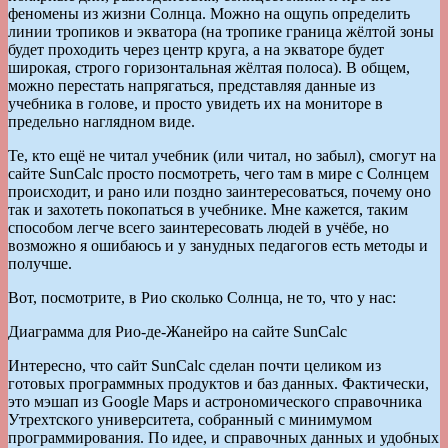
феномены из жизни Солнца. Можно на ощупь определить
линии тропиков и экватора (на тропике граница жёлтой зоны
будет проходить через центр круга, а на экваторе будет
широкая, строго горизонтальная жёлтая полоса). В общем,
можно перестать напрягаться, представляя данные из
учебника в голове, и просто увидеть их на мониторе в
предельно наглядном виде.
Те, кто ещё не читал учебник (или читал, но забыл), смогут на
сайте SunCalc просто посмотреть, чего там в мире с Солнцем
происходит, и рано или поздно заинтересоваться, почему оно
так и захотеть покопаться в учебнике. Мне кажется, таким
способом легче всего заинтересовать людей в учёбе, но
возможно я ошибаюсь и у занудных педагогов есть методы и
получше.
Вот, посмотрите, в Рио сколько Солнца, не то, что у нас:
Диаграмма для Рио-де-Жанейро на сайте SunCalc
Интересно, что сайт SunCalc сделан почти целиком из
готовых программных продуктов и баз данных. Фактически,
это мэшап из Google Maps и астрономического справочника
Утрехтского университета, собранный с минимумом
программирования. По идее, и справочных данных и удобных