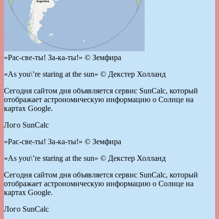
«Рас-све-ты! За-ка-ты!» © Земфира
«As you\’re staring at the sun» © Декстер Холланд
Сегодня сайтом дня объявляется сервис SunCalc, который
отображает астрономическую информацию о Солнце на
картах Google.
Лого SunCalc
«Рас-све-ты! За-ка-ты!» © Земфира
«As you\’re staring at the sun» © Декстер Холланд
Сегодня сайтом дня объявляется сервис SunCalc, который
отображает астрономическую информацию о Солнце на
картах Google.
Лого SunCalc