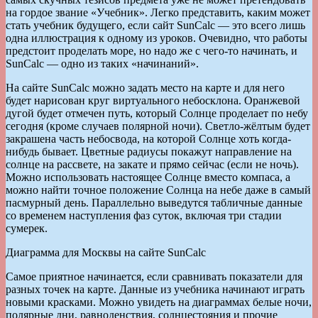
на гордое звание «Учебник». Легко представить, каким может
стать учебник будущего, если сайт SunCalc — это всего лишь
одна иллюстрация к одному из уроков. Очевидно, что работы
предстоит проделать море, но надо же с чего-то начинать, и
SunCalc — одно из таких «начинаний».
На сайте SunCalc можно задать место на карте и для него
будет нарисован круг виртуального небосклона. Оранжевой
дугой будет отмечен путь, который Солнце проделает по небу
сегодня (кроме случаев полярной ночи). Светло-жёлтым будет
закрашена часть небосвода, на которой Солнце хоть когда-
нибудь бывает. Цветные радиусы покажут направление на
солнце на рассвете, на закате и прямо сейчас (если не ночь).
Можно использовать настоящее Солнце вместо компаса, а
можно найти точное положение Солнца на небе даже в самый
пасмурный день. Параллельно выведутся табличные данные
со временем наступления фаз суток, включая три стадии
сумерек.
Диаграмма для Москвы на сайте SunCalc
Самое приятное начинается, если сравнивать показатели для
разных точек на карте. Данные из учебника начинают играть
новыми красками. Можно увидеть на диаграммах белые ночи,
полярные дни, равноденствия, солнцестояния и прочие