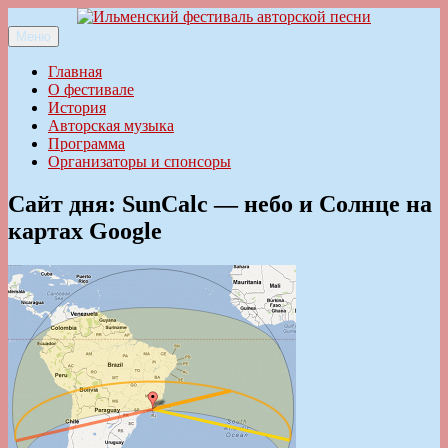
Перейти
к
Меню
Ильменский фестиваль авторской песни
содержимому
Главная
О фестивале
История
Авторская музыка
Программа
Организаторы и спонсоры
Сайт дня: SunCalc — небо и Солнце на
картах Google