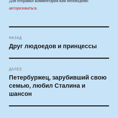
Для отправки комментария вам необходимо
авторизоваться
.
Навигация
НАЗАД
по
Друг людоедов и принцессы
Предыдущая
запись:
записям
ДАЛЕЕ
Петербуржец, зарубивший свою
Следующая
семью, любил Сталина и
запись:
шансон