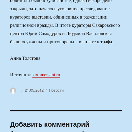
обвинили было в хулиганстве, однако вскоре дело
закрыли, зато началось уголовное преследование
кураторов выставки, обвиненных в разжигании
религиозной вражды. В итоге кураторы Сахаровского
центра Юрий Самодуров и Людмила Василовская
были осуждены и приговорены к выплате штрафа.
Анна Толстова
Источник:
kommersant.ru
Автор
Опубликовано
Рубрики
21.05.2012
Новости
Добавить комментарий