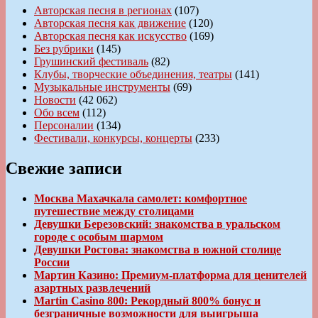
Авторская песня в регионах
(107)
Авторская песня как движение
(120)
Авторская песня как искусство
(169)
Без рубрики
(145)
Грушинский фестиваль
(82)
Клубы, творческие объединения, театры
(141)
Музыкальные инструменты
(69)
Новости
(42 062)
Обо всем
(112)
Персоналии
(134)
Фестивали, конкурсы, концерты
(233)
Свежие записи
Москва Махачкала самолет: комфортное
путешествие между столицами
Девушки Березовский: знакомства в уральском
городе с особым шармом
Девушки Ростова: знакомства в южной столице
России
Мартин Казино: Премиум-платформа для ценителей
азартных развлечений
Martin Casino 800: Рекордный 800% бонус и
безграничные возможности для выигрыша