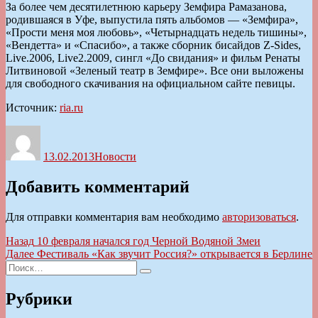
За более чем десятилетнюю карьеру Земфира Рамазанова,
родившаяся в Уфе, выпустила пять альбомов — «Земфира»,
«Прости меня моя любовь», «Четырнадцать недель тишины»,
«Вендетта» и «Спасибо», а также сборник бисайдов Z-Sides,
Live.2006, Live2.2009, сингл «До свидания» и фильм Ренаты
Литвиновой «Зеленый театр в Земфире». Все они выложены
для свободного скачивания на официальном сайте певицы.
Источник:
ria.ru
Автор
Опубликовано
Рубрики
13.02.2013
Новости
Добавить комментарий
Для отправки комментария вам необходимо
авторизоваться
.
Навигация
Предыдущая
Назад
10 февраля начался год Черной Водяной Змеи
запись:
Следующая
Далее
Фестиваль «Как звучит Россия?» открывается в Берлине
по
Искать:
запись:
Поиск
записям
Рубрики