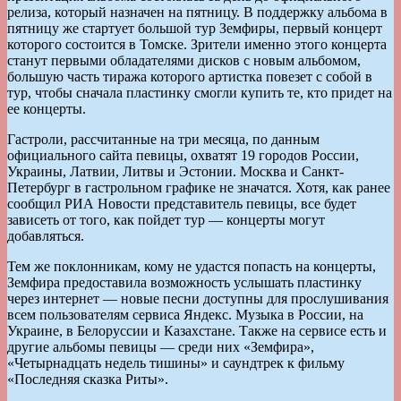
релиза, который назначен на пятницу. В поддержку альбома в
пятницу же стартует большой тур Земфиры, первый концерт
которого состоится в Томске. Зрители именно этого концерта
станут первыми обладателями дисков с новым альбомом,
большую часть тиража которого артистка повезет с собой в
тур, чтобы сначала пластинку смогли купить те, кто придет на
ее концерты.
Гастроли, рассчитанные на три месяца, по данным
официального сайта певицы, охватят 19 городов России,
Украины, Латвии, Литвы и Эстонии. Москва и Санкт-
Петербург в гастрольном графике не значатся. Хотя, как ранее
сообщил РИА Новости представитель певицы, все будет
зависеть от того, как пойдет тур — концерты могут
добавляться.
Тем же поклонникам, кому не удастся попасть на концерты,
Земфира предоставила возможность услышать пластинку
через интернет — новые песни доступны для прослушивания
всем пользователям сервиса Яндекс. Музыка в России, на
Украине, в Белоруссии и Казахстане. Также на сервисе есть и
другие альбомы певицы — среди них «Земфира»,
«Четырнадцать недель тишины» и саундтрек к фильму
«Последняя сказка Риты».