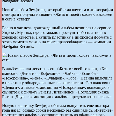
Navigator Records.
Новый альбом Земфиры, который стал шестым в дискографии
певицы и получил название «Жить в твоей голове», выложен
в сеть в четверг.
Ровно в час ночи долгожданный альбом появился на сервисе
Яндекс. Музыка, где его можно прослушать бесплатно и в
хорошем качестве, а купить пластинку в цифровом формате с
этого момента можно на сайте правообладателя — компании
Navigator Records.
В альбом вошли десять песен: «Жить в твоей голове», «Без
шансов», «Деньги», «Кофевино», «Чайка», «Если бы»,
«Похоронила», «Река», «Кувырок», «Гора». Певица включила
в пластинку обнародованные ею ранее песни «Без шансов» и
«Деньги», а также композицию «Похоронила», вошедшую в
саундтрек к фильму Ренаты Литвиновой «Последняя сказка
Риты». Другие композиции с альбома представлены впервые.
Новую пластинку Земфира обещала выпустить еще полтора
года назад, однако сроки несколько раз сдвигались. Интернет-
презентация альбома состоялась за день до официального