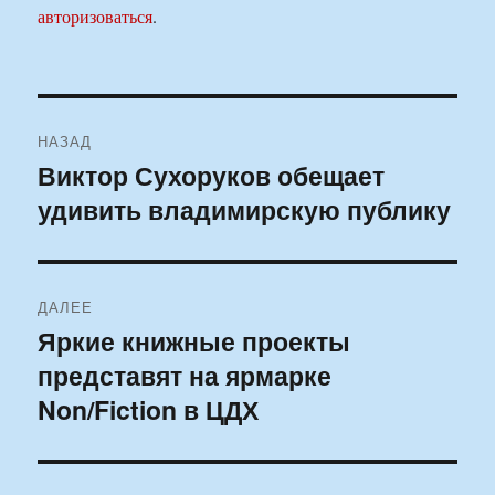
авторизоваться
.
Навигация
НАЗАД
по
Виктор Сухоруков обещает
Предыдущая
удивить владимирскую публику
запись:
записям
ДАЛЕЕ
Яркие книжные проекты
Следующая
представят на ярмарке
запись:
Non/Fiction в ЦДХ