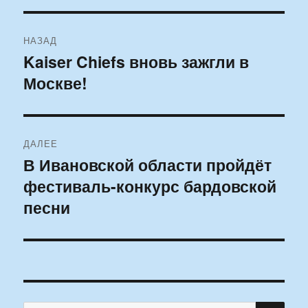
Навигация
НАЗАД
по
Kaiser Chiefs вновь зажгли в
Предыдущая
Москве!
запись:
записям
ДАЛЕЕ
В Ивановской области пройдёт
Следующая
фестиваль-конкурс бардовской
запись:
песни
ПО