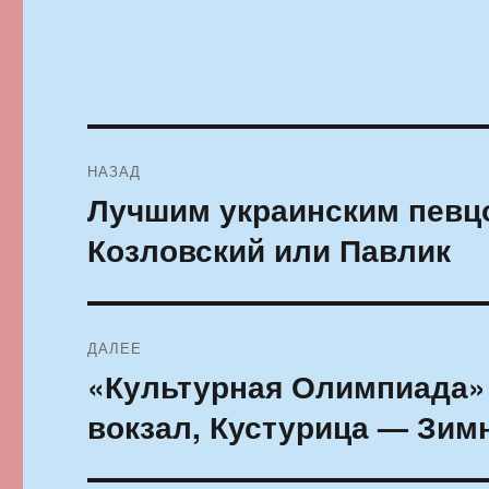
Навигация
НАЗАД
по
Лучшим украинским певцо
Предыдущая
запись:
записям
Козловский или Павлик
ДАЛЕЕ
«Культурная Олимпиада»
Следующая
запись:
вокзал, Кустурица — Зим