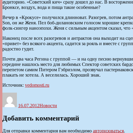
аудиторию. «Советский кич» сразу дошел до нас. В восторженн
Бронксе, воздух, вода и пища такие особенные?
Вечер в «Крокусе» получился длинноват. Разогрев, потом антр
Son, он же Женя. Пел боб-дилановским голосом хорошие крепк
фолк-сингер наноэпохи. Женя с сильным акцентом сказал, что «
Наконец после всех разогревов и антрактов она выходит на сце
«привет» без всякого акцента, садится за рояль и вместе с гру
радостно гудит.
Почти два часа Регина с группой — и на одну песню вернувшим
середине нашлось место для любимых Спектор советских бардо
перепетом самим Питером Гэбриэлом, прозвучал пастернаковск
плакать не хотела. А веселилась. Хороший знак.
Источник:
vedomosti.ru
Автор
Опубликовано
Рубрики
16.07.2012
Новости
Добавить комментарий
Для отправки комментария вам необходимо
авторизоваться
.