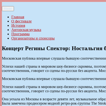
Перейти
к
Меню
Ильменский фестиваль авторской песни
содержимому
Главная
О фестивале
История
Авторская музыка
Программа
Организаторы и спонсоры
Концерт Регины Спектор: Ностальгия б
Московская публика впервые слушала бывшую соотечественни
Успехи нашей страны в мировом шоу-бизнесе скромны, поэтому
соотечественник, говорит со сцены по-русски без акцента. Мос
Московская публика впервые слушала бывшую соотечественни
Успехи нашей страны в мировом шоу-бизнесе скромны, поэтому
соотечественник, говорит со сцены по-русски без акцента. Мос
Она уехала из Москвы в возрасте девяти лет, музыкальное обр
Была замечена продюсером модной ретро-рок-группы The Strok