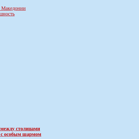
з Македонии
ушность
 между столицами
е с особым шармом