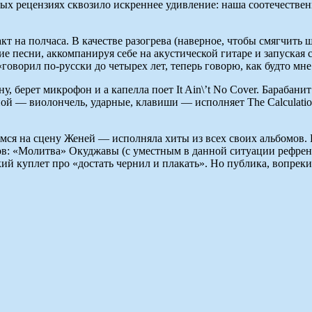
ых рецензиях сквозило искреннее удивление: наша соотечествен
акт на полчаса. В качестве разогрева (наверное, чтобы смягчит
ие песни, аккомпанируя себе на акустической гитаре и запуска
говорил по-русски до четырех лет, теперь говорю, как будто мн
ну, берет микрофон и а капелла поет It Ain\’t No Cover. Барабан
ппой — виолончель, ударные, клавиши — исполняет The Calculatio
ся на сцену Женей — исполняла хиты из всех своих альбомов. Б
в: «Молитва» Окуджавы (с уместным в данной ситуации рефреном
ий куплет про «достать чернил и плакать». Но публика, вопре