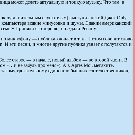
ница может делать актуальную и тонкую музыку. Что там, в
ь шок чувствительным слушателям) выступил некий Джек Only
я с компьютера всякие минусовки и шумы. Эдакий американский
е семь!» Приняли его хорошо, но ждали Регину.
ит по микрофону — публика хлопает в такт. Потом говорит слово
n. И эти песни, и многие другие публика узнает с полутактов и
олее старое — в начале, новый альбом — во второй части. В
 «…и не забудь про меня»). А в Apres Moi, мегахите,
ки такому трогательному единению бывших соотечественников,