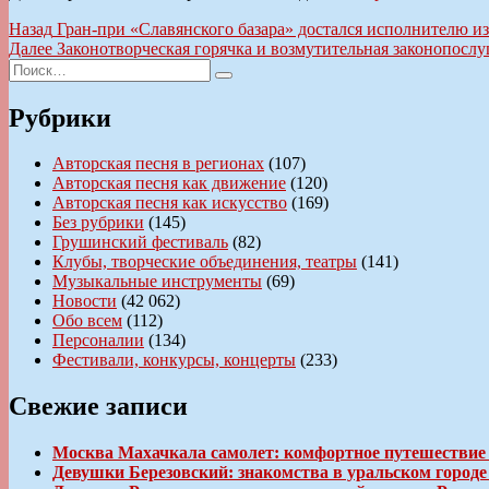
Навигация
Предыдущая
Назад
Гран-при «Славянского базара» достался исполнителю и
запись:
Следующая
Далее
Законотворческая горячка и возмутительная законопосл
по
Искать:
запись:
Поиск
записям
Рубрики
Авторская песня в регионах
(107)
Авторская песня как движение
(120)
Авторская песня как искусство
(169)
Без рубрики
(145)
Грушинский фестиваль
(82)
Клубы, творческие объединения, театры
(141)
Музыкальные инструменты
(69)
Новости
(42 062)
Обо всем
(112)
Персоналии
(134)
Фестивали, конкурсы, концерты
(233)
Свежие записи
Москва Махачкала самолет: комфортное путешествие
Девушки Березовский: знакомства в уральском город