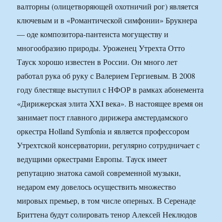
валторны (олицетворяющей охотничий рог) является
ключевым и в «Романтической симфонии» Брукнера
— оде композитора-пантеиста могуществу и
многообразию природы. Уроженец Утрехта Отто
Тауск хорошо известен в России. Он много лет
работал рука об руку с Валерием Гергиевым. В 2008
году блестяще выступил с НФОР в рамках абонемента
«Дирижерская элита XXI века». В настоящее время он
занимает пост главного дирижера амстердамского
оркестра Holland Symfonia и является профессором
Утрехтской консерватории, регулярно сотрудничает с
ведущими оркестрами Европы. Тауск имеет
репутацию знатока самой современной музыки,
недаром ему довелось осуществить множество
мировых премьер, в том числе оперных. В Серенаде
Бриттена будут солировать тенор Алексей Неклюдов