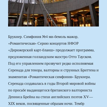
Брукнер. Симфония №4 ми-бемоль мажор,
«Романтическая» Серию концертов НФОР
«Дирижерский карт-бланш» продолжает программа,
предложенная голландским маэстро Отто Тауском.
Под его управлением прозвучит редко исполняемая
Серенада для тенора, валторны и струнных Бриттена и
знаменитая «Романтическая симфония» Брукнера.
Серенада создавалась в годы Второй мировой войны
по просьбе выдающегося британского валторниста
Денниса Брейна на стихи английских поэтов XV—
XIX веков, посвященные образам ночи. Тембр