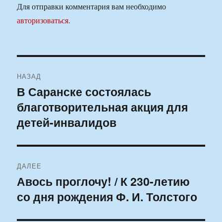
Для отправки комментария вам необходимо
авторизоваться
.
Навигация
НАЗАД
по
В Саранске состоялась
Предыдущая
благотворительная акция для
запись:
записям
детей-инвалидов
ДАЛЕЕ
Авось проглочу! / К 230-летию
Следующая
со дня рождения Ф. И. Толстого
запись: