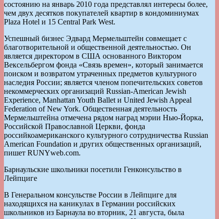
состоянию на январь 2010 года представлял интересы более,
чем двух десятков покупателей квартир в кондоминиумах
Plaza Hotel и 15 Central Park West.
Успешный бизнес Эдвард Мермельштейн совмещает с
благотворительной и общественной деятельностью. Он
является директором в США основанного Виктором
Вексельбергом фонда «Связь времен», который занимается
поиском и возвратом утраченных предметов культурного
наследия России; является членом попечительских советов
некоммерческих организаций Russian-American Jewish
Experience, Manhattan Youth Ballet и United Jewish Appeal
Federation of New York. Общественная деятельность
Мермельштейна отмечена рядом наград мэрии Нью-Йорка,
Российской Православной Церкви, фонда
российкоамериканского культурного сотрудничества Russian
American Foundation и других общественных организаций,
пишет RUNYweb.com.
Барнаульские школьники посетили Генконсульство в
Лейпциге
В Генеральном консульстве России в Лейпциге для
находящихся на каникулах в Германии российских
школьников из Барнаула во вторник, 21 августа, была