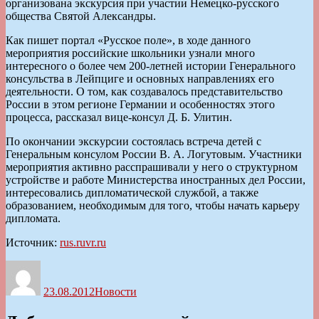
организована экскурсия при участии Немецко-русского
общества Святой Александры.
Как пишет портал «Русское поле», в ходе данного
мероприятия российские школьники узнали много
интересного о более чем 200-летней истории Генерального
консульства в Лейпциге и основных направлениях его
деятельности. О том, как создавалось представительство
России в этом регионе Германии и особенностях этого
процесса, рассказал вице-консул Д. Б. Улитин.
По окончании экскурсии состоялась встреча детей с
Генеральным консулом России В. А. Логутовым. Участники
мероприятия активно расспрашивали у него о структурном
устройстве и работе Министерства иностранных дел России,
интересовались дипломатической службой, а также
образованием, необходимым для того, чтобы начать карьеру
дипломата.
Источник:
rus.ruvr.ru
Автор
Опубликовано
Рубрики
23.08.2012
Новости