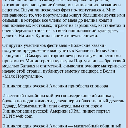
готовили для нас лучшие блюда, мы записали их названия и
рецепты. Выучили несколько фраз по-португальски. Мне
понравилось то, что португальцы живут большими дружными
семьями, в которых все члены от мала до велика ходят в
национальных костюмах, играют на гармошках, кастаньетах и
очень бережно относятся к своей национальной культуре», —
делится Наталья Купина своими впечатлениями.
От других участников фестиваля «Волжские казаки»
получили предложение выступить в Канаде и Литве. Они
вернулись в Самару во вторник вечером с двумя почетными
призами от Министерства культуры Португалии — бронзовой
медалью Баталья и статуэткой, символизирующее материнское
начало этой страны, публикует заметку спецкора с Волги
«Маяк Португалии».
Энциклопедия русской Америки приобрела спонсора
Известный нью-йоркский русско-американский адвокат,
брокер по недвижимости, девелопер и общественный деятель
Эдвард Мермельштейн стал очередным спонсором
Энциклопедии русской Америки (ЭРА), пишет портал
RUNYweb.com.
Энциклопедия русской Америки — масштабный общинный