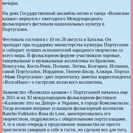
вечерах
На днях Государственный ансамбль песни и танца «Волжские
казаки» вернулся с ежегодного Международного
фольклорного фестиваля национальных культур в
Португалии.
Фестиваль состоялся с 10 по 20 августа в Баталья. Он
проходит при поддержке министерства культуры Португалии
и собирает лучших исполнителей народного творчества со
всего мира. В фольклорном форуме участвовали хоровые,
танцевальные и музыкальные коллективы из Бразилии,
Венесуэлы, Коста-Рики, Польши, Литвы, Болгарии, Испании,
самой Португалии, Иордании, Гвинеи-Бисау, Алжира. Портал
«Маяк Португалии» дает перепечатку заметки корреспондента
«ВолгаНьюс» о гастролях волжского коллектива.
Знакомство «Волжских казаков» с Португалией началось еще
в 2011-м на XI международном фольклорном фестивале
«Калинове літо на Дніпрі» в Украине, в городе Комсомольске.
Тогда волжане впервые услышали фольклорный коллектив
Rancho Folklorico Rosa do Lene, заинтересовались его
творчеством, подружились с общительными португальцами.
А те в свою очередь в продолжение знакомства не просто
пригласили самарцев к себе в гости, но сделали все для того,