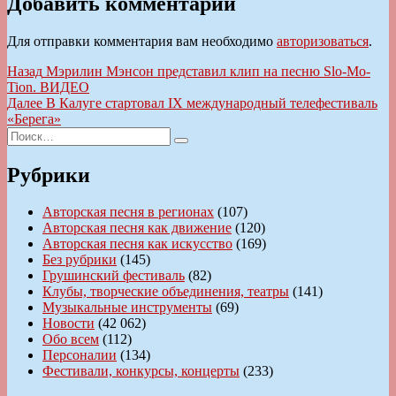
Добавить комментарий
Для отправки комментария вам необходимо
авторизоваться
.
Навигация
Предыдущая
Назад
Мэрилин Мэнсон представил клип на песню Slo-Mo-
запись:
Tion. ВИДЕО
по
Следующая
Далее
В Калуге стартовал IX международный телефестиваль
записям
запись:
«Берега»
Искать:
Поиск
Рубрики
Авторская песня в регионах
(107)
Авторская песня как движение
(120)
Авторская песня как искусство
(169)
Без рубрики
(145)
Грушинский фестиваль
(82)
Клубы, творческие объединения, театры
(141)
Музыкальные инструменты
(69)
Новости
(42 062)
Обо всем
(112)
Персоналии
(134)
Фестивали, конкурсы, концерты
(233)