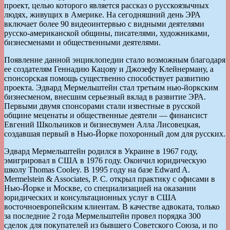
проект, целью которого является рассказ о русскоязычных
людях, живущих в Америке. На сегодняшний день ЭРА
включает более 90 видеоинтервью с видными деятелями
русско-американской общины, писателями, художниками,
бизнесменами и общественными деятелями.
Появление данной энциклопедии стало возможным благодаря
ее создателям Геннадию Кацову и Джозефу Клейнерману, а
спонсорская помощь существенно способствует развитию
проекта. Эдвард Мермельштейн стал третьим нью-йоркским
бизнесменом, внесшим серьезный вклад в развитие ЭРА.
Первыми двумя спонсорами стали известные в русской
общине меценаты и общественные деятели — финансист
Евгений Школьников и бизнесвумен Алла Лисовецкая,
создавшая первый в Нью-Йорке похоронный дом для русских.
Эдвард Мермельштейн родился в Украине в 1967 году,
эмигрировал в США в 1976 году. Окончил юридическую
школу Thomas Cooley. В 1995 году на базе Edward A.
Mermelstein & Associates, P. C. открыл практику с офисами в
Нью-Йорке и Москве, со специализацией на оказании
юридических и консультационных услуг в США
восточноевропейским клиентам. В качестве адвоката, только
за последние 2 года Мермельштейн провел порядка 300
сделок для покупателей из бывшего Советского Союза, и по