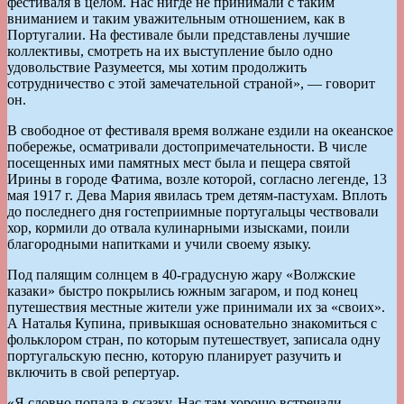
фестиваля в целом. Нас нигде не принимали с таким
вниманием и таким уважительным отношением, как в
Португалии. На фестивале были представлены лучшие
коллективы, смотреть на их выступление было одно
удовольствие Разумеется, мы хотим продолжить
сотрудничество с этой замечательной страной», — говорит
он.
В свободное от фестиваля время волжане ездили на океанское
побережье, осматривали достопримечательности. В числе
посещенных ими памятных мест была и пещера святой
Ирины в городе Фатима, возле которой, согласно легенде, 13
мая 1917 г. Дева Мария явилась трем детям-пастухам. Вплоть
до последнего дня гостеприимные португальцы чествовали
хор, кормили до отвала кулинарными изысками, поили
благородными напитками и учили своему языку.
Под палящим солнцем в 40-градусную жару «Волжские
казаки» быстро покрылись южным загаром, и под конец
путешествия местные жители уже принимали их за «своих».
А Наталья Купина, привыкшая основательно знакомиться с
фольклором стран, по которым путешествует, записала одну
португальскую песню, которую планирует разучить и
включить в свой репертуар.
«Я словно попала в сказку. Нас там хорошо встречали,