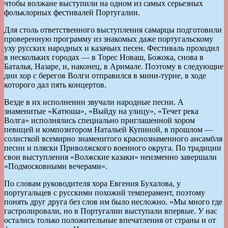
чтобы волжане выступили на одном из самых серьезных
фольклорных фестивалей Португалии.
Для столь ответственного выступления самарцы подготовили
проверенную программу из знакомых даже португальскому
уху русских народных и казачьих песен. Фестиваль проходил
в нескольких городах — в Торес Новаш, Божока, снова в
Баталья, Назаре, и, наконец, в Аримале. Поэтому в следующие
дни хор с берегов Волги отправился в мини-турне, в ходе
которого дал пять концертов.
Везде в их исполнении звучали народные песни. А
знаменитые «Катюша», «Выйду на улицу», «Течет река
Волга» исполнялись специально приглашенной хором
певицей и композитором Натальей Купиной, в прошлом —
солисткой всемирно знаменитого краснознаменного ансамбля
песни и пляски Приволжского военного округа. По традиции
свои выступления «Волжские казаки» неизменно завершали
«Подмосковными вечерами».
По словам руководителя хора Евгения Бухалова, у
португальцев с русскими похожий темперамент, поэтому
понять друг друга без слов им было несложно. «Мы много где
гастролировали, но в Португалии выступали впервые. У нас
остались только положительные впечатления от страны и от