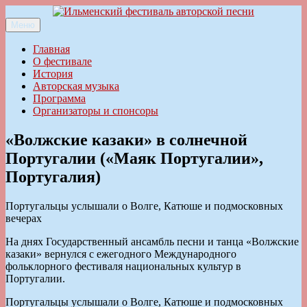
Перейти
к
Меню
Ильменский фестиваль авторской песни
содержимому
Главная
О фестивале
История
Авторская музыка
Программа
Организаторы и спонсоры
«Волжские казаки» в солнечной
Португалии («Маяк Португалии»,
Португалия)
Португальцы услышали о Волге, Катюше и подмосковных
вечерах
На днях Государственный ансамбль песни и танца «Волжские
казаки» вернулся с ежегодного Международного
фольклорного фестиваля национальных культур в
Португалии.
Португальцы услышали о Волге, Катюше и подмосковных