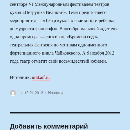
сентябре VI Международным фестивалем театров
кукол «Петрушка Великий». Тема предстоящего
мероприятия — «Театр кукол: от наивности ребенка
до мудрости философа». В октябре малышей ждет еще
одна премьера — спектакль «Времена года»,
театральная фантазия по мотивам одноименного
фортепианного цикла Чайковского. А 6 ноября 2012
года театр отметит свой восьмидесятый юбилей.
Источник:
ural.aif.ru
Автор
Опубликовано
Рубрики
12.01.2012
Новости
Добавить комментарий