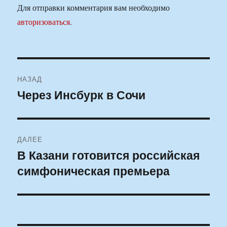
Для отправки комментария вам необходимо
авторизоваться
.
Навигация
НАЗАД
по
Через Инсбурк в Сочи
Предыдущая
запись:
записям
ДАЛЕЕ
В Казани готовится российская
Следующая
симфоническая премьера
запись: