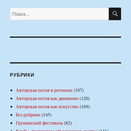
ПО
Искать:
РУБРИКИ
Авторская песня в регионах
(107)
Авторская песня как движение
(120)
Авторская песня как искусство
(169)
Без рубрики
(145)
Грушинский фестиваль
(82)
Клубы, творческие объединения, театры
(141)