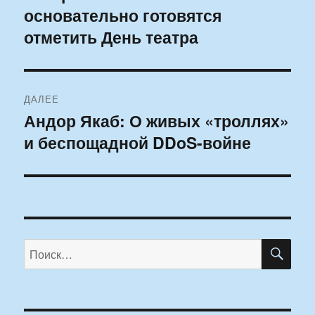
основательно готовятся
запись:
записям
отметить День театра
ДАЛЕЕ
Андор Якаб: О живых «троллях»
Следующая
и беспощадной DDoS-войне
запись:
ПО
Искать: