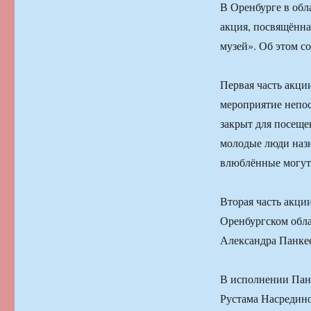
В Оренбурге в обл
акция, посвящённа
музей». Об этом 
Первая часть акци
мероприятие непос
закрыт для посеще
молодые люди назн
влюблённые могут 
Вторая часть акции
Оренбургском обла
Александра Панке
В исполнении Панк
Рустама Насредино