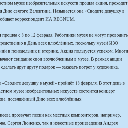
астном музее изобразительных искусств прошла акция, проходит
я Дню святого Валентина. Называется она «Сводите девушку в
сообщает корреспондент ИА REGNUM.
и прошла с 8 по 12 февраля. Работники музея не могут проводить
редственно в День всех влюблённых, поскольку музей ИЗО
ний в понедельник и вторник. Акция пользуется успехом. Мног
ачают свидание свои возлюбленным в музее. В рамках акции
сделать друг другу подарок — заказать потрет у художника.
 «Сводите девушку в музей» пройдёт 18 февраля. В этот день в
стном музее изобразительных искусств состоится концерт
ева, посвящённый Дню всех влюблённых.
еева прозвучат песни как местных композиторов, например,
ва, Сергея Люненко, так и известные произведения Андрея