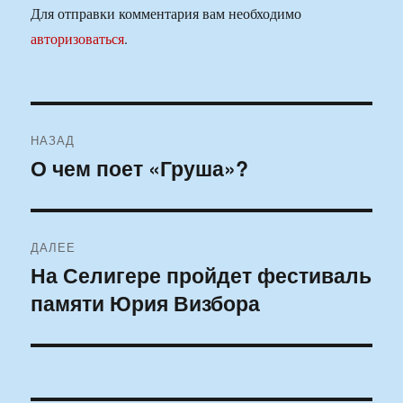
Для отправки комментария вам необходимо
авторизоваться
.
Навигация
НАЗАД
по
О чем поет «Груша»?
Предыдущая
запись:
записям
ДАЛЕЕ
На Селигере пройдет фестиваль
Следующая
памяти Юрия Визбора
запись: