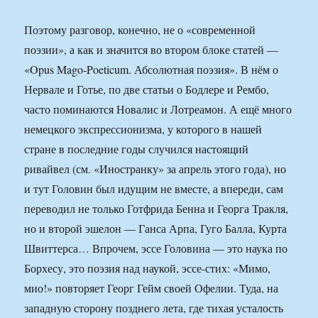
Поэтому разговор, конечно, не о «современной
поэзии», а как и значится во втором блоке статей —
«Opus Mago-Poeticum. Абсолютная поэзия». В нём о
Нервале и Готье, по две статьи о Бодлере и Рембо,
часто поминаются Новалис и Лотреамон. А ещё много
немецкого экспрессионизма, у которого в нашей
стране в последние годы случился настоящий
ривайвел (см. «Иностранку» за апрель этого года), но
и тут Головин был идущим не вместе, а впереди, сам
переводил не только Готфрида Бенна и Георга Тракля,
но и второй эшелон — Ганса Арпа, Гуго Балла, Курта
Швиттерса… Впрочем, эссе Головина — это наука по
Борхесу, это поэзия над наукой, эссе-стих: «Мимо,
мио!» повторяет Георг Гейм своей Офелии. Туда, на
западную сторону позднего лета, где тихая усталость