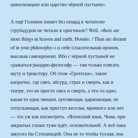
цивилизацию или царство чёрной пустыни».
А ещё Головин пишет без пощад к читателю
(трубадуров не читали в оригинале? Well, «there are
more things in heaven and earth, Horatio, / Than are dreamt
of in your philosophy») и себе (спасительная ирония,
высокая самоирония). Ибо с чёрной пустыней не
сражаться рыцарю-философу — там только плясать
шуту и трикстеру. Об этом «Гротески», такие
капричос, где смех, абсурд, страх и смерть, как в
театре, это не просто смех и смерть, а что-то одно,
какая-то одна эмоция, цепляющая, царапающая, не
отпускающая, как приступ веселья, мрачного или нет
— это уж как посмотреть. «Японский язык, Чома, при
закрытых глазах туже идёт, основательней. А всё-таки
закусил бы Степанидой. Она не то чтобы тухлая, она