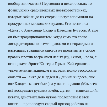
вообще занимается? Переводил и писал о каких-то
французских средневековых поэтах-эзотериках,
которых забыли до их смерти, но тут вспомнили на
прокуренных московских кухнях. Его песни пел
«Центр», Александр Скляр и Вячеслав Бутусов. А ещё
он был традиционалистом, когда само это слово
дискредитировано всеми правдами и неправдами и
настоящих традиционалистов не предъявить в споре
правых против веера имён левых (ну, Генон, Эвола, с
оговорками Эрнст Юнгер и Герман Кайзерлинг, с
уважительным экивоком в их религиозно-теософские
области — Тейяр де Шарден и Даниил Андреев, ещё
вот Клодель может быть), а у нас и подавно (Мамлеев
всё воскрешает русских зомби, Дугин — написавший,
кстати, действительно чуткое послесловие к этой
книге — проповедует скорый приход роботов на