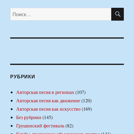
ПО
Искать:
РУБРИКИ
Авторская песня в регионах
(107)
Авторская песня как движение
(120)
Авторская песня как искусство
(169)
Без рубрики
(145)
Грушинский фестиваль
(82)
Клубы, творческие объединения, театры
(141)