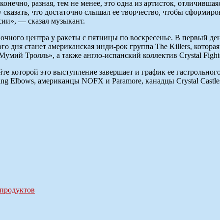
конечно, разная, тем не менее, это одна из артисток, отличивша
у сказать, что достаточно слышал ее творчество, чтобы сформир
сии», — сказал музыкант.
очного центра у ракеты с пятницы по воскресенье. В первый ден
ого дня станет американская инди-рок группа The Killers, котор
ий Тролль», а также англо-испанский коллектив Crystal Fighter
йте которой это выступление завершает и график ее гастрольног
ing Elbows, американцы NOFX и Paramore, канадцы Crystal Castle
 продуктов