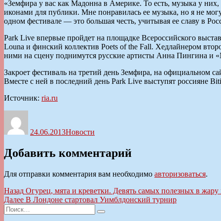
«Земфира у вас как Мадонна в Америке. То есть, музыка у них, 
иконами для публики. Мне понравилась ее музыка, но я не мог
одном фестивале — это большая честь, учитывая ее славу в Рос
Park Live впервые пройдет на площадке Всероссийского выстав
Louna и финский коллектив Poets of the Fall. Хедлайнером втор
ними на сцену поднимутся русские артисты Анна Пингина и «Мум
Закроет фестиваль на третий день Земфира, на официальном са
Вместе с ней в последний день Park Live выступят россияне Bit
Источник:
ria.ru
Автор
Опубликовано
Рубрики
24.06.2013
Новости
Добавить комментарий
Для отправки комментария вам необходимо
авторизоваться
.
Навигация
Предыдущая
Назад
Огурец, мята и креветки. Девять самых полезных в жару
запись:
Следующая
Далее
В Лондоне стартовал Уимблдонский турнир
по
Искать:
запись:
Поиск
записям