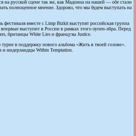
яся на русской сцене так же, как Мадонна на нашей — обе стали
овать полноценное мнение. Здорово, что мы будем выступать на
ь фестиваля вместе с Limp Bizkit выступят российская группа
ая впервые выступит в России в рамках этого оупен-эйра. Перед
s, британцы White Lies и французы Justice.
о турне в поддержку нового альбома «Жить в твоей голове».
s и нидерландцы Within Temptation.