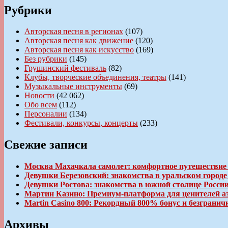
Рубрики
Авторская песня в регионах
(107)
Авторская песня как движение
(120)
Авторская песня как искусство
(169)
Без рубрики
(145)
Грушинский фестиваль
(82)
Клубы, творческие объединения, театры
(141)
Музыкальные инструменты
(69)
Новости
(42 062)
Обо всем
(112)
Персоналии
(134)
Фестивали, конкурсы, концерты
(233)
Свежие записи
Москва Махачкала самолет: комфортное путешествие
Девушки Березовский: знакомства в уральском город
Девушки Ростова: знакомства в южной столице Росси
Мартин Казино: Премиум-платформа для ценителей а
Martin Casino 800: Рекордный 800% бонус и безгран
Архивы