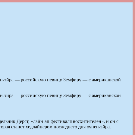
упен-эйра — российскую певицу Земфиру — с американской
упен-эйра — российскую певицу Земфиру — с американской
дельник Дерст, «лайн-ап фестиваля восхитителен», и он с
орая станет хедлайнером последнего дня оупен-эйра.