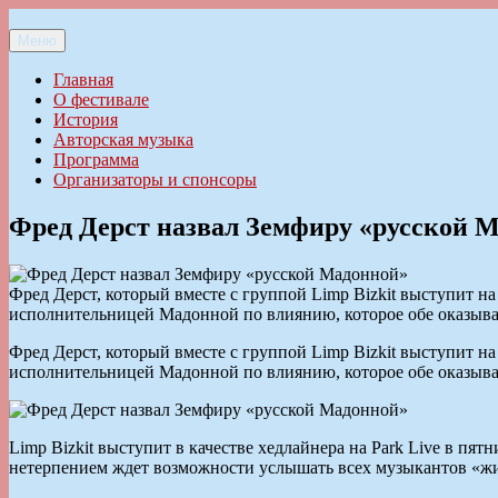
Перейти
к
Меню
Ильменский фестиваль авторской песни
содержимому
Главная
О фестивале
История
Авторская музыка
Программа
Организаторы и спонсоры
Фред Дерст назвал Земфиру «русской 
Фред Дерст, который вместе с группой Limp Bizkit выступит н
исполнительницей Мадонной по влиянию, которое обе оказыва
Фред Дерст, который вместе с группой Limp Bizkit выступит н
исполнительницей Мадонной по влиянию, которое обе оказыва
Limp Bizkit выступит в качестве хедлайнера на Park Live в пя
нетерпением ждет возможности услышать всех музыкантов «живь