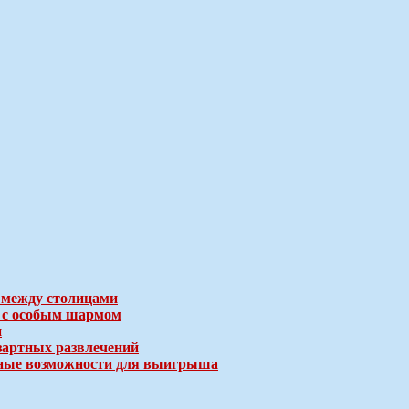
 между столицами
е с особым шармом
и
зартных развлечений
ичные возможности для выигрыша