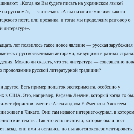
шивают: «Когда же Вы будете писать на украинском языке?
на русском?», — я отвечаю: «А вы назовите мне имя какого-
тарского поэта или прозаика, и тогда мы продолжим разговор о
й литературе».
дцать лет появилось такое новое явление — русская зарубежная
щаетесь с русскоязычными авторами, живущими в разных страна
едения. Можно ли сказать, что эта литература — совершенно нов
о продолжение русской литературной традиции?
, и другое. Есть пример попыток эксперимента, особенно у
их в США. Это, например, Рафаэль Левчин, который когда-то бы
а-метафористов вместе с Александром Ерёменко и Алексеем
н живет в Чикаго. Они там издают интернет-журнал, в которо
нистские тексты. Так что есть писатели, которые были пост-
ет назад, они ими и остались, но пытаются экспериментировать.