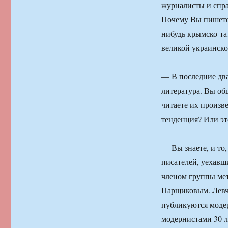
журналисты и спра
Почему Вы пишете 
нибудь крымско-та
великой украинско
— В последние два
литература. Вы об
читаете их произв
тенденция? Или эт
— Вы знаете, и то
писателей, уехавш
членом группы мет
Парщиковым. Левчи
публикуются модер
модернистами 30 л