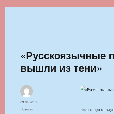
Ильменский фестиваль автор
«Русскоязычные 
вышли из тени»
Автор
Опубликовано
03.04.2013
Рубрики
Новости
член жюри междун