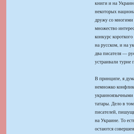
книги и на Украин
некоторых национа
дружу со многими
множество интерес
конкурс короткого
на русском, и на у
два писателя — ру
устраивали турне 
В принципе, я дума
немножко конфлик
украиноязычными 
татары. Дело в том
писателей, пишущи
на Украине. То ест
остаются совершен