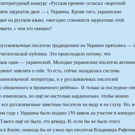
литературный конкурс «Русская премия» огласил «короткий
вяти лауреатов двое — с Украины. Кроме того, украинские
ие на русском языке, ежегодно становятся лауреатами этой
аете, с чем это связано?
русскоязычные писатели традиционно на Украине прятались — 
т читательской публики. Это происходило потому, что
язык один — украинский. Молодые украинские писатели активн
меют заявлять о себе. То есть, сейчас наладилась система
аиноязычной литературы, и у русскоязычных писателей
о обиженного и брошенного ребёнка». И только за последние пя
то изменилась, но ещё не настолько кардинально, чтобы можно
 все русскоязычные заметные писатели на виду и на слуху. Но, в
том году с Украины было подано 150 заявок на участие в конкурс
Такого ещё не было, это рекорд. И, если бы не было этого
вя в Киеве, никогда бы не узнал про писателя Владимира Рафеенк