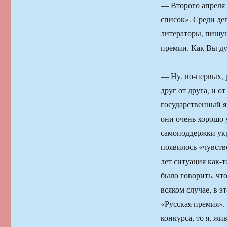
— Второго апреля 
список». Среди де
литераторы, пишущ
премии. Как Вы дум
— Ну, во-первых, 
друг от друга, и о
государственный 
они очень хорошо у
самоподдержки укр
появилось «чувств
лет ситуация как-
было говорить, что
всяком случае, в э
«Русская премия». 
конкурса, то я, жи