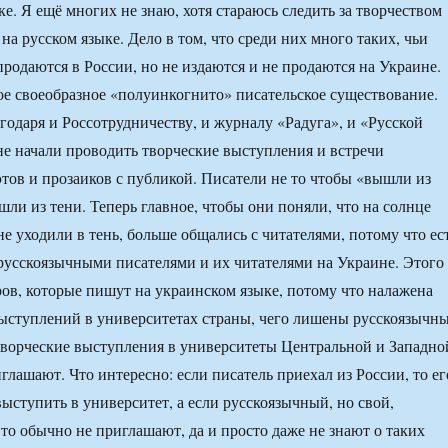
е. Я ещё многих не знаю, хотя стараюсь следить за творчеством
а русском языке. Дело в том, что среди них много таких, чьи
продаются в России, но не издаются и не продаются на Украине.
ое своеобразное «полуинкогнито» писательское существование.
агодаря и Россотрудничеству, и журналу «Радуга», и «Русской
е начали проводить творческие выступления и встречи
тов и прозаиков с публикой. Писатели не то чтобы «вышли из
ли из тени. Теперь главное, чтобы они поняли, что на солнце
е уходили в тень, больше общались с читателями, потому что ес
русскоязычными писателями и их читателями на Украине. Этого
оров, которые пишут на украинском языке, потому что налажена
выступлений в университетах страны, чего лишены русскоязычн
 творческие выступления в университеты Центральной и Западно
глашают. Что интересно: если писатель приехал из России, то ег
выступить в университет, а если русскоязычный, но свой,
 то обычно не приглашают, да и просто даже не знают о таких