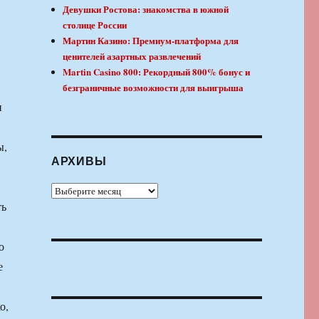
Девушки Ростова: знакомства в южной
столице России
Мартин Казино: Премиум-платформа для
ценителей азартных развлечений
Martin Casino 800: Рекордный 800% бонус и
безграничные возможности для выигрыша
и
ы,
АРХИВЫ
Архивы
ть
о
е
о,