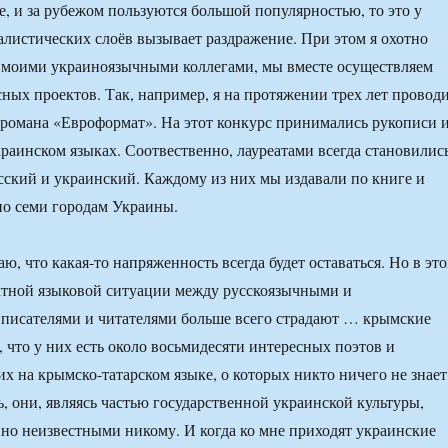
е, и за рубежом пользуются большой популярностью, то это у
листических слоёв вызывает раздражение. При этом я охотно
 моими украиноязычными коллегами, мы вместе осуществляем
ных проектов. Так, например, я на протяжении трех лет провод
 романа «Евроформат». На этот конкурс принимались рукописи 
краинском языках. Соотвественно, лауреатами всегда становилис
сский и украинский. Каждому из них мы издавали по книге и
по семи городам Украины.
ю, что какая-то напряженность всегда будет оставаться. Но в эт
тной языковой ситуации между русскоязычными и
писателями и читателями больше всего страдают … крымские
, что у них есть около восьмидесяти интересных поэтов и
х на крымско-татарском языке, о которых никто ничего не знает
ь, они, являясь частью государственной украинской культуры,
но неизвестными никому. И когда ко мне приходят украинские