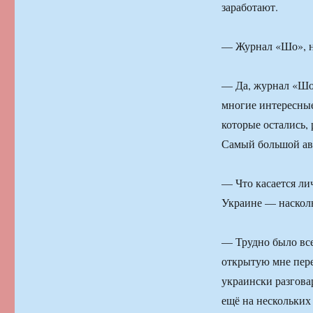
заработают.
— Журнал «Шо», н
— Да, журнал «Шо»
многие интересные
которые остались, 
Самый большой авт
— Что касается ли
Украине — насколь
— Трудно было все
открытую мне пере
украински разговар
ещё на нескольких 