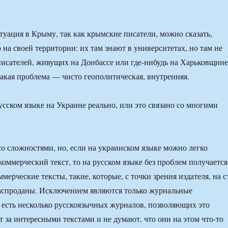
туация в Крыму, так как крымские писатели, можно сказать,
на своей территории: их там знают в университетах, но там не
писателей, живущих на Донбассе или где-нибудь на Харьковщине
такая проблема — чисто геополитическая, внутренняя.
усском языке на Украине реально, или это связано со многими
со сложностями, но, если на украинском языке можно легко
коммерческий текст, то на русском языке без проблем получается
ммерческие тексты, такие, которые, с точки зрения издателя, на с
распроданы. Исключением являются только журнальные
 есть несколько русскоязычных журналов, позволяющих это
т за интересными текстами и не думают, что они на этом что-то