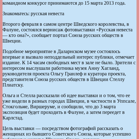
командном конкурсе принимаются до 15 марта 2013 года.
Знакомьтесь: русская невеста
Второго февраля в самом центре Шведского королевства, в
Фалуне, состоялся вернисаж фотовыставки «Русская невеста
— кто она?», сообщает портал Союза русских обществ в
Швеции.
Подобное мероприятие в Даларнском музее состоялось
впервые и вызвало неподдельный интерес публики, отмечает
издание. К 14 часам свободных мест в зале не было. Зрители с
интересом выслушали работника музея Анну Хагланд,
руководителя проекта Ольгу Гранлеф и куратора проекта,
представителя Союза русских обществ в Швеции Стеллу
Плиатску.
Ольга и Стелла рассказали об идее выставки и о том, что ее
уже видели в разных городах Швеции, в частности в Уппсалe,
Стокгольме, Виршеруме, и сообщили, что до 3 марта
экспозиция будет проходить в Фалуне, а затем переедет в
Карлстад.
Цель выставки — посредством фотографий рассказать о
женщинах из бывшего Советского Союза, которые успешно