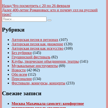
Навигация
Предыдущая
Назад
Что посмотреть с 20 по 26 февраля
запись:
Следующая
Далее
400-летие Романовых: кто и почему сел на русский
по
запись:
трон?
записям
Искать:
Поиск
Рубрики
Авторская песня в регионах
(107)
Авторская песня как движение
(120)
Авторская песня как искусство
(169)
Без рубрики
(145)
Грушинский фестиваль
(82)
Клубы, творческие объединения, театры
(141)
Музыкальные инструменты
(69)
Новости
(42 062)
Обо всем
(112)
Персоналии
(134)
Фестивали, конкурсы, концерты
(233)
Свежие записи
Москва Махачкала самолет: комфортное
путешествие между столицами