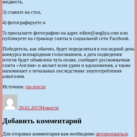
жидкость,
3) ставите на стол,
4) фотографируете и
5) присылаете фотографию на адрес editor@angliya.com или
публикуете на странице газеты в социальной сети Facebook.
Победитель, как обычно, будет определяться в последний день
конкурса всенародным голосованием, а дата подведения
итогов будет объявлена чуть позже, сообщает русскоязычная
газета «Англия» и желает всем удачи и вдохновения, а также
напоминает о печальных последствиях злоупотребления
алкоголем.
Источник:
rus.ruvr.ru
Автор
Опубликовано
Рубрики
20.02.2013
Новости
Добавить комментарий
Для отправки комментария вам необходимо
авторизоваться
.