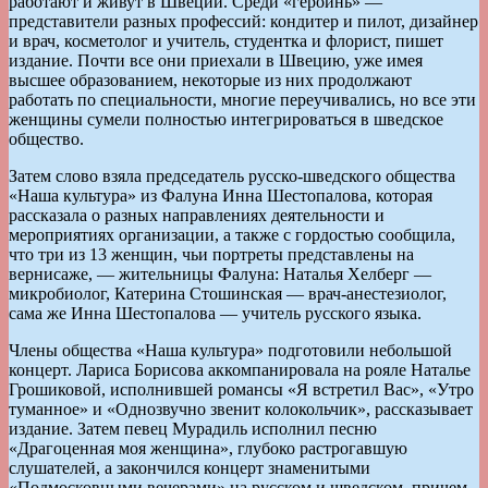
работают и живут в Швеции. Среди «героинь» —
представители разных профессий: кондитер и пилот, дизайнер
и врач, косметолог и учитель, студентка и флорист, пишет
издание. Почти все они приехали в Швецию, уже имея
высшее образованием, некоторые из них продолжают
работать по специальности, многие переучивались, но все эти
женщины сумели полностью интегрироваться в шведское
общество.
Затем слово взяла председатель русско-шведского общества
«Наша культура» из Фалуна Инна Шестопалова, которая
рассказала о разных направлениях деятельности и
мероприятиях организации, а также с гордостью сообщила,
что три из 13 женщин, чьи портреты представлены на
вернисаже, — жительницы Фалуна: Наталья Хелберг —
микробиолог, Катерина Стошинская — врач-анестезиолог,
сама же Инна Шестопалова — учитель русского языка.
Члены общества «Наша культура» подготовили небольшой
концерт. Лариса Борисова аккомпанировала на рояле Наталье
Грошиковой, исполнившей романсы «Я встретил Вас», «Утро
туманное» и «Однозвучно звенит колокольчик», рассказывает
издание. Затем певец Мурадиль исполнил песню
«Драгоценная моя женщина», глубоко растрогавшую
слушателей, а закончился концерт знаменитыми
«Подмосковными вечерами» на русском и шведском, причем