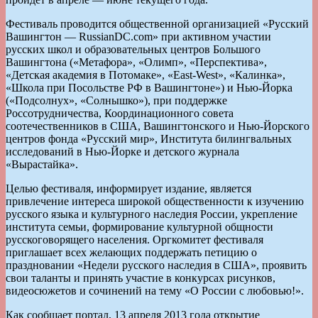
Фестиваль проводится общественной организацией «Русский
Вашингтон — RussianDC.com» при активном участии
русских школ и образовательных центров Большого
Вашингтона («Метафора», «Олимп», «Перспектива»,
«Детская академия в Потомаке», «East-West», «Калинка»,
«Школа при Посольстве РФ в Вашингтоне») и Нью-Йорка
(«Подсолнух», «Солнышко»), при поддержке
Россотрудничества, Координационного совета
соотечественников в США, Вашингтонского и Нью-Йорского
центров фонда «Русский мир», Института билингвальных
исследований в Нью-Йорке и детского журнала
«Вырастайка».
Целью фестиваля, информирует издание, является
привлечение интереса широкой общественности к изучению
русского языка и культурного наследия России, укрепление
института семьи, формирование культурной общности
русскоговорящего населения. Оргкомитет фестиваля
приглашает всех желающих поддержать петицию о
праздновании «Недели русского наследия в США», проявить
свои таланты и принять участие в конкурсах рисунков,
видеосюжетов и сочинений на тему «О России с любовью!».
Как сообщает портал, 13 апреля 2013 года открытие