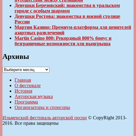
Девушки Березовский: знакомства в уральском
городе с особым шармом
Девушки Ростова: знакомства в южной столице
России
Мартин Казино: Премиум-платформа для ценителей
азартных развлечений
Martin Casino 800: Рекордный 800% бонус и
безграничные возможности для выигрыша
Архивы
Архивы
Главная
О фестивале
История
Авторская музыка
Программа
Организаторы и спонсоры
Ильменский фестиваль авторской песни
© CopyRight 2013-
2016. Все права защищены