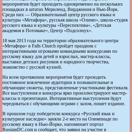
мероприятия будет проходить одновременно на нескольких
площадках в штатах Мериленд, Вирджиния и Нью-Йорк.
Среди них — Образовательный центр русского языка и
культуры «Метафора», русская школа «Олимп», школа-студия
русского языка и культуры «Переспектива», «Детская
академия в Потомаке», Центр «Подсолнух».
18 мая 2013 года на территории образовательного центра
«Метафора» в Falls Church пройдет праздник с
интерактивными игровыми командными конкурсами по
русскому языку для детей и взрослых, мастер-классы,
выставки детских рисунков и народного творчества,
знакомство с русской кухней.
На всем протяжении мероприятия будет проходить
постоянное вовлечение аудитории в познавательные и
обучающие сюжеты, представленные участниками фестиваля.
Все выступления и конкурсы ярко проиллюстрируют мастер-
классы и презентации. Интерактивные выступления будут
чередоваться с обучающими играми с залом, пишет издание.
В прошлом году победители конкурса «Русский язык и
культурное наследие» заняли 2-е место на Олимпиаде по
русскому языку в Нью-Йорке, напоминает портал
RussianDC.com и сообщает, что заявки на участие в