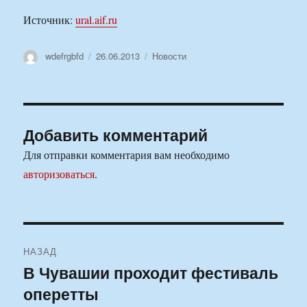
Источник:
ural.aif.ru
Автор
Опубликовано
Рубрики
wdefrgbfd
26.06.2013
Новости
Добавить комментарий
Для отправки комментария вам необходимо
авторизоваться
.
Навигация
НАЗАД
по
В Чувашии проходит фестиваль
Предыдущая
оперетты
запись:
записям