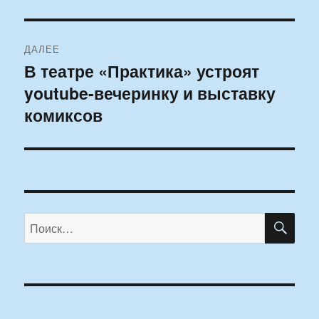
ДАЛЕЕ
В театре «Практика» устроят
Следующая
youtube-вечеринку и выставку
запись:
комиксов
ПО
Искать: