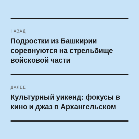
Навигация
НАЗАД
по
Подростки из Башкирии
Предыдущая
соревнуются на стрельбище
запись:
записям
войсковой части
ДАЛЕЕ
Культурный уикенд: фокусы в
Следующая
кино и джаз в Архангельском
запись: