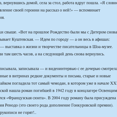
а, вернувшись домой, села за стол, работа вдруг пошла. «Я словн
вление своей героини на рассказ о ней!» — вспоминает
ия.
ки свыше. «Вот на прошлое Рождество были мы с Дитером снова
ывает Куштевская. — Идем по городу — а он весь в афишах:
“ — выставка о жизни и творчестве писательницы в Шоа-музее.
 там шесть часов, а на следующий день снова вернулись.
аписывала, записывала — и видеоинтервью с ее дочерью смотрела
нные в витринах редкие документы и письма, старые и новые
тайком погладила тот самый чемодан, в котором уже в начале XX
ской нашла роман погибшей в 1942 году в концлагере Освенцим
лся «Французская сюита». В 2004 году роману была присуждена
ия Ренодо (это своего рода дополнение Гонкуровской премии).
рукописи не горят!..