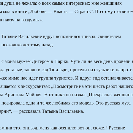
я душа не лежала: о всех самых интересных мне женщинах
казала в книге „Любовь — Власть — Страсть“. Поэтому с ответо
в паузу на раздумья».
й Татьяне Васильевне вдруг вспомнился эпизод, свидетелем
 несколько лет тому назад.
 с моим мужем Дитером в Париж. Чуть ли не весь день провели 
да усталые, зашли в сад Тюильри, присели на стульчики напроти
ожке мимо нас идет группа туристов. И вдруг гид останавливаетс
ращается к экскурсантам: „Посмотрите на эти шесть работ нашег
ра Аристида Майоля. Этот цикл он назвал „Прекрасная женщина
 позировала одна и та же любимая его модель. Это русская муза
ни“, — рассказала Татьяна Васильевна.
омнив этот эпизод, меня как осенило: вот он, сюжет! Русские