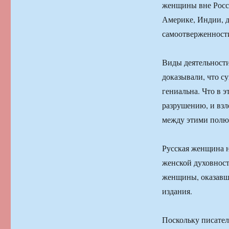
женщины вне Росси
Америке, Индии, д
самоотверженност
Виды деятельности,
доказывали, что с
гениальна. Что в э
разрушению, и взл
между этими полю
Русская женщина н
женской духовности
женщины, оказавш
издания.
Поскольку писател