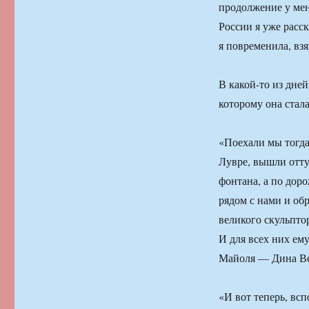
продолжение у мен
России я уже расс
я повременила, взя
В какой-то из дне
которому она стала
«Поехали мы тогда
Лувре, вышли отту
фонтана, а по дор
рядом с нами и об
великого скульпто
И для всех них ему
Майоля — Дина Вер
«И вот теперь, всп