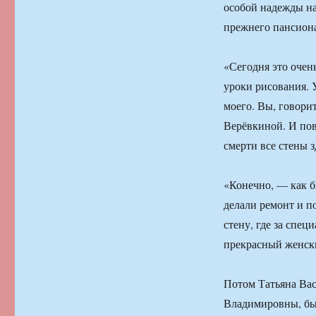
особой надежды на
прежнего пансиона
«Сегодня это очен
уроки рисования. 
моего. Вы, говори
Верёвкиной. И пове
смерти все стены 
«Конечно, — как б
делали ремонт и п
стену, где за спе
прекрасный женски
Потом Татьяна Вас
Владимировны, был