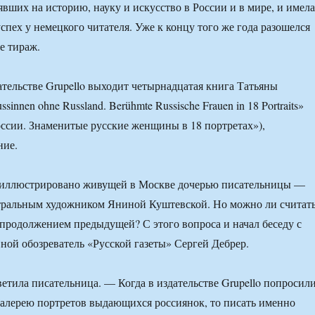
явших на историю, науку и искусство в России и в мире, и имела
пех у немецкого читателя. Уже к концу того же года разошелся
е тираж.
дательстве Grupello выходит четырнадцатая книга Татьяны
innen ohne Russland. Berühmte Russische Frauen in 18 Portraits»
оссии. Знаменитые русские женщины в 18 портретах»),
ние.
 иллюстрировано живущей в Москве дочерью писательницы —
тральным художником Яниной Куштевской. Но можно ли считат
продолжением предыдущей? С этого вопроса и начал беседу с
ной обозреватель «Русской газеты» Сергей Дебрер.
ветила писательница. — Когда в издательстве Grupello попросил
алерею портретов выдающихся россиянок, то писать именно