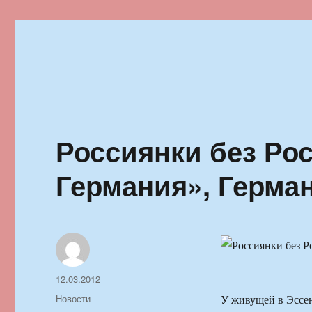
Ильменский фестиваль автор
Россиянки без Рос
Германия», Герма
Автор
Опубликовано
12.03.2012
Рубрики
Новости
У живущей в Эссе