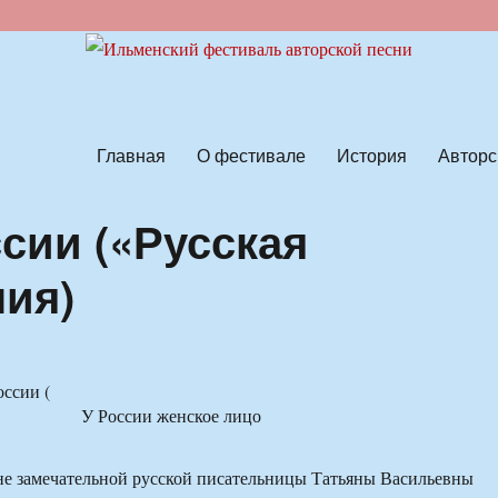
ской песни
Главная
О фестивале
История
Авторс
сии («Русская
ния)
У России женское лицо
не замечательной русской писательницы Татьяны Васильевны