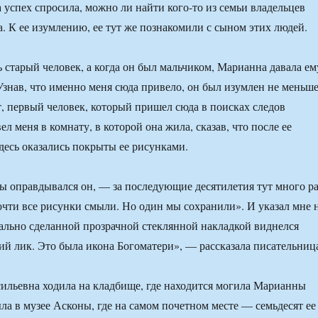
 успех спросила, можно ли найти кого-то из семьи владельцев
. К ее изумлению, ее тут же познакомили с сыном этих людей.
ь старый человек, а когда он был мальчиком, Марианна давала ем
Узнав, что именно меня сюда привело, он был изумлен не меньш
т, первый человек, который пришел сюда в поисках следов
л меня в комнату, в которой она жила, сказав, что после ее
здесь оказались покрыты ее рисунками.
ы оправдывался он, — за последующие десятилетия тут много ра
очти все рисунки смыли. Но один мы сохранили». И указал мне 
циально сделанной прозрачной стеклянной накладкой виднелся
й лик. Это была икона Богоматери», — рассказала писательниц
ильевна ходила на кладбище, где находится могила Марианны
а в музее Асконы, где на самом почетном месте — семьдесят ее