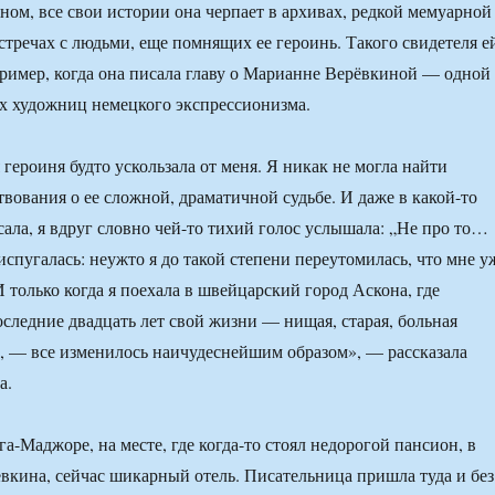
ом, все свои истории она черпает в архивах, редкой мемуарной
встречах с людьми, еще помнящих ее героинь. Такого свидетеля е
пример, когда она писала главу о Марианне Верёвкиной — одной
х художниц немецкого экспрессионизма.
героиня будто ускользала от меня. Я никак не могла найти
вования о ее сложной, драматичной судьбе. И даже в какой-то
сала, я вдруг словно чей-то тихий голос услышала: „Не про то…
испугалась: неужто я до такой степени переутомилась, что мне у
И только когда я поехала в швейцарский город Аскона, где
следние двадцать лет свой жизни — нищая, старая, больная
, — все изменилось наичудеснейшим образом», — рассказала
а.
га-Маджоре, на месте, где когда-то стоял недорогой пансион, в
вкина, сейчас шикарный отель. Писательница пришла туда и без