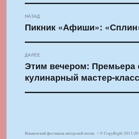
Навигация
НАЗАД
по
Пикник «Афиши»: «Сплин»
Предыдущая
запись:
записям
ДАЛЕЕ
Этим вечером: Премьера 
Следующая
запись:
кулинарный мастер-класс,
Ильменский фестиваль авторской песни
© CopyRight 2013-20