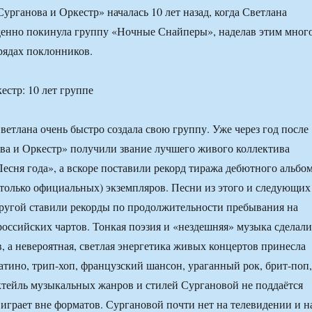
урганова и Оркестр» началась 10 лет назад, когда Светлана
енно покинула группу «Ночные Снайперы», наделав этим мног
 рядах поклонников.
Светлана очень быстро создала свою группу. Уже через год после
ва и Оркестр» получили звание лучшего живого коллектива
есня года», а вскоре поставили рекорд тиража дебютного альбо
только официальных) экземпляров. Песни из этого и следующих
другой ставили рекорды по продолжительности пребывания на
российских чартов. Тонкая поэзия и «нездешняя» музыка сделали
в, а невероятная, светлая энергетика живых концертов принесла
атино, трип-хоп, французский шансон, ураганный рок, брит-поп,
тейль музыкальных жанров и стилей Сургановой не поддаётся
играет вне форматов. Сургановой почти нет на телевидении и н