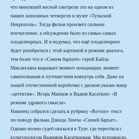
что минувшей весной смотрели это на одном из
наших киношных четвергов в музее «Тульский
Некрополь». Тогда фильм произвёл сильное
впечатление, а обсуждение было из самых-самых
плодотворных. И я подумал, что ещё плодотворнее
будет разобраться с этой картиной в режиме диалога,
тем более что в «Синем бархате» герой Кайла
Маклахлана выражает момент инициации, момент
самопознания и путешествия вовнутрь себя. Даже на
нашей отечественной коробочке с диском указан жанр
«детектив». Игорь Манцов и Вадим Касаткин: «В
режиме здравого смысла»
Наконец собрался сделать в рубрику «Revisio» текст
по поводу фильма Дэвида Линча «Синий бархат».
Однако волею судеб оказался в Туле, где пересёкся с
культурологом Вадимом Касаткиным. Мы вспомнили,