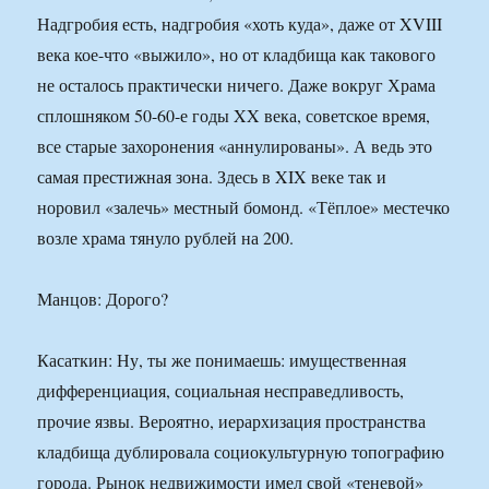
Надгробия есть, надгробия «хоть куда», даже от XVIII
века кое-что «выжило», но от кладбища как такового
не осталось практически ничего. Даже вокруг Храма
сплошняком 50-60-е годы XX века, советское время,
все старые захоронения «аннулированы». А ведь это
самая престижная зона. Здесь в XIX веке так и
норовил «залечь» местный бомонд. «Тёплое» местечко
возле храма тянуло рублей на 200.
Манцов: Дорого?
Касаткин: Ну, ты же понимаешь: имущественная
дифференциация, социальная несправедливость,
прочие язвы. Вероятно, иерархизация пространства
кладбища дублировала социокультурную топографию
города. Рынок недвижимости имел свой «теневой»