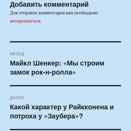
Добавить комментарий
Для отправки комментария вам необходимо
авторизоваться
.
Навигация
НАЗАД
по
Майкл Шенкер: «Мы строим
Предыдущая
замок рок-н-ролла»
запись:
записям
ДАЛЕЕ
Какой характер у Райкконена и
Следующая
потроха у «Заубера»?
запись: