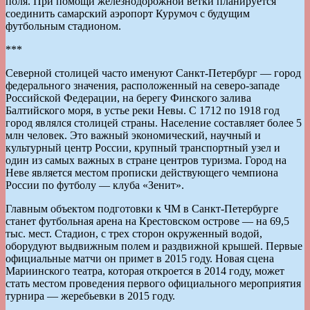
поля. При помощи железнодорожной ветки планируется
соединить самарский аэропорт Курумоч с будущим
футбольным стадионом.
***
Северной столицей часто именуют Санкт-Петербург — город
федерального значения, расположенный на северо-западе
Российской Федерации, на берегу Финского залива
Балтийского моря, в устье реки Невы. С 1712 по 1918 год
город являлся столицей страны. Население составляет более 5
млн человек. Это важный экономический, научный и
культурный центр России, крупный транспортный узел и
один из самых важных в стране центров туризма. Город на
Неве является местом прописки действующего чемпиона
России по футболу — клуба «Зенит».
Главным объектом подготовки к ЧМ в Санкт-Петербурге
станет футбольная арена на Крестовском острове — на 69,5
тыс. мест. Стадион, с трех сторон окруженный водой,
оборудуют выдвижным полем и раздвижной крышей. Первые
официальные матчи он примет в 2015 году. Новая сцена
Мариинского театра, которая откроется в 2014 году, может
стать местом проведения первого официального мероприятия
турнира — жеребьевки в 2015 году.