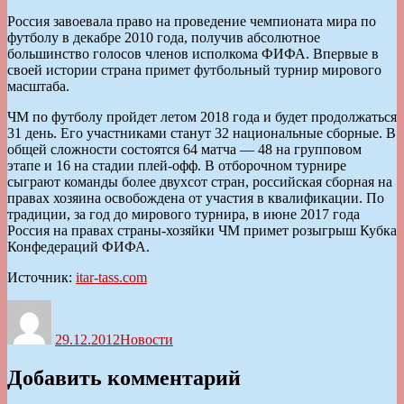
Россия завоевала право на проведение чемпионата мира по
футболу в декабре 2010 года, получив абсолютное
большинство голосов членов исполкома ФИФА. Впервые в
своей истории страна примет футбольный турнир мирового
масштаба.
ЧМ по футболу пройдет летом 2018 года и будет продолжаться
31 день. Его участниками станут 32 национальные сборные. В
общей сложности состоятся 64 матча — 48 на групповом
этапе и 16 на стадии плей-офф. В отборочном турнире
сыграют команды более двухсот стран, российская сборная на
правах хозяина освобождена от участия в квалификации. По
традиции, за год до мирового турнира, в июне 2017 года
Россия на правах страны-хозяйки ЧМ примет розыгрыш Кубка
Конфедераций ФИФА.
Источник:
itar-tass.com
Автор
Опубликовано
Рубрики
29.12.2012
Новости
Добавить комментарий