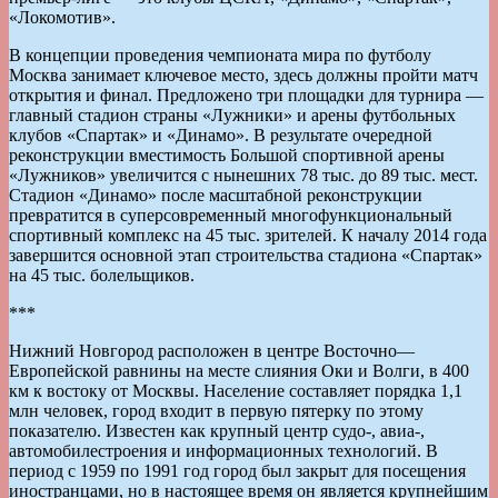
«Локомотив».
В концепции проведения чемпионата мира по футболу
Москва занимает ключевое место, здесь должны пройти матч
открытия и финал. Предложено три площадки для турнира —
главный стадион страны «Лужники» и арены футбольных
клубов «Спартак» и «Динамо». В результате очередной
реконструкции вместимость Большой спортивной арены
«Лужников» увеличится с нынешних 78 тыс. до 89 тыс. мест.
Стадион «Динамо» после масштабной реконструкции
превратится в суперсовременный многофункциональный
спортивный комплекс на 45 тыс. зрителей. К началу 2014 года
завершится основной этап строительства стадиона «Спартак»
на 45 тыс. болельщиков.
***
Нижний Новгород расположен в центре Восточно—
Европейской равнины на месте слияния Оки и Волги, в 400
км к востоку от Москвы. Население составляет порядка 1,1
млн человек, город входит в первую пятерку по этому
показателю. Известен как крупный центр судо-, авиа-,
автомобилестроения и информационных технологий. В
период с 1959 по 1991 год город был закрыт для посещения
иностранцами, но в настоящее время он является крупнейшим