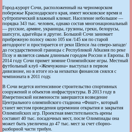
Город-курорт Сочи, расположенный на черноморском
побережье Краснодарского края, имеет московское время и
субтропический влажный климат. Население небольшое —
порядка 343 тыс. человек, однако состав многонациональный
— русские, армяне, украинцы, грузины, греки, белорусы,
шапсуги, адыгейцы и другие. Большой Сочи занимает
прибрежную полосу около 105 км /145 км по старой
автодороге/ и простирается от реки Шепси /на северо-западе/
до государственной границы с Республикой Абхазия по реке
Псоу и является самым длинным городом России и Европы. В
2014 году Сочи примет зимние Олимпийские игры. Местный
футбольный клуб «Жемчужина» выступал в первом
дивизионе, но в итоге из-за нехватки финансов снялся с
чемпионата в 2011 году.
В Сочи ведется интенсивное строительство спортивных
сооружений и объектов инфраструктуры. В 2013 году в
Имеретинской низменности завершится возведение
Центрального олимпийского стадиона «Фишт», который
станет местом проведения церемонии открытия и закрытия
Олимпийских игр. Проектная вместительность арены
составит 40 тыс. посадочных мест, после Олимпиады она
может быть увеличена до 47 тыс. мест за счет сборно-
разборной части трибун.