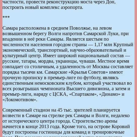
частности, провести реконструкцию моста через Дон,
построить новый комплекс аэропорта.
***
Самара расположена в среднем Поволжье, на левом
возвышенном берегу Волги напротив Самарской Луки, при
впадении в неё реки Самары. Является шестым по
численности населения городом страны — 1,17 млн Крупный
экономический, транспортный, научно-образовательный и
культурный центр. Имеет широкий национальный состав —
русские, татары, мордва, украинцы, чуваши. Местное время
совпадает со столичным, а удаленность от Москвы составляет
порядка тысячи км. Самарские «Крылья Советов» имеют
прочную прописку в премьер-лиге по футболу, являясь
единственным немосковским клубом, который участвовал во
всех розыгрышах чемпионата Высшего дивизиона, а затем и
премьер-лиги, наряду с ЦСКА, «Спартаком», «Динамо» и
«Локомотивом».
Современный стадион на 45 тыс. зрителей планируется
возвести в Самаре на стрелке рек Самары и Волги, недалеко
от исторического центра города. Строительство арены
начнется в конце 2013 года. Кроме того, на острове Коровий
будут построены гостиницы для команд и тренировочные