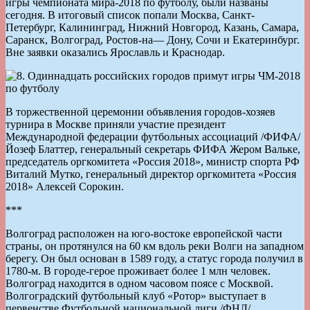
игры чемпионата мира-2018 по футболу, были названы
сегодня. В итоговый список попали Москва, Санкт-
Петербург, Калининград, Нижний Новгород, Казань, Самара,
Саранск, Волгоград, Ростов-на— Дону, Сочи и Екатеринбург.
Вне заявки оказались Ярославль и Краснодар.
В торжественной церемонии объявления городов-хозяев
турнира в Москве приняли участие президент
Международной федерации футбольных ассоциаций /ФИФА/
Йозеф Блаттер, генеральный секретарь ФИФА Жером Вальке,
председатель оргкомитета «Россия 2018», министр спорта РФ
Виталий Мутко, генеральный директор оргкомитета «Россия
2018» Алексей Сорокин.
***
Волгоград расположен на юго-востоке европейской части
страны, он протянулся на 60 км вдоль реки Волги на западном
берегу. Он был основан в 1589 году, а статус города получил в
1780-м. В городе-герое проживает более 1 млн человек.
Волгоград находится в одном часовом поясе с Москвой.
Волгоградский футбольный клуб «Ротор» выступает в
первенстве Футбольной национальной лиги /ФНЛ/.