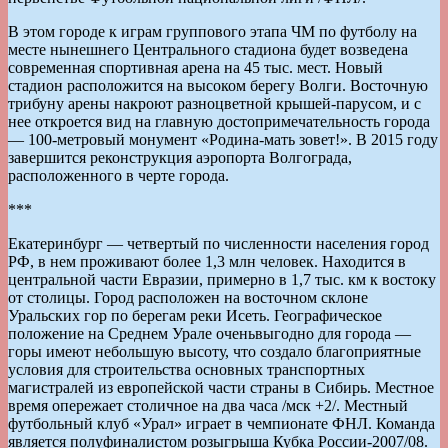
В этом городе к играм группового этапа ЧМ по футболу на
месте нынешнего Центрального стадиона будет возведена
современная спортивная арена на 45 тыс. мест. Новый
стадион расположится на высоком берегу Волги. Восточную
трибуну арены накроют разноцветной крышей-парусом, и с
нее откроется вид на главную достопримечательность города
— 100-метровый монумент «Родина-мать зовет!». В 2015 году
завершится реконструкция аэропорта Волгограда,
расположенного в черте города.
***
Екатеринбург — четвертый по численности населения город
РФ, в нем проживают более 1,3 млн человек. Находится в
центральной части Евразии, примерно в 1,7 тыс. км к востоку
от столицы. Город расположен на восточном склоне
Уральских гор по берегам реки Исеть. Географическое
положение на Среднем Урале оченьвыгодно для города —
горы имеют небольшую высоту, что создало благоприятные
условия для строительства основных транспортных
магистралей из европейской части страны в Сибирь. Местное
время опережает столичное на два часа /мск +2/. Местный
футбольный клуб «Урал» играет в чемпионате ФНЛ. Команда
является полуфиналистом розыгрыша Кубка России-2007/08.