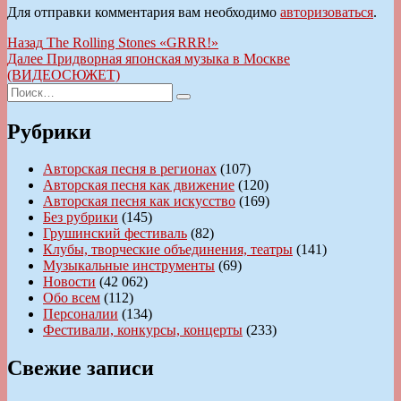
Для отправки комментария вам необходимо
авторизоваться
.
Навигация
Предыдущая
Назад
The Rolling Stones «GRRR!»
запись:
Следующая
Далее
Придворная японская музыка в Москве
по
запись:
(ВИДЕОСЮЖЕТ)
записям
Искать:
Поиск
Рубрики
Авторская песня в регионах
(107)
Авторская песня как движение
(120)
Авторская песня как искусство
(169)
Без рубрики
(145)
Грушинский фестиваль
(82)
Клубы, творческие объединения, театры
(141)
Музыкальные инструменты
(69)
Новости
(42 062)
Обо всем
(112)
Персоналии
(134)
Фестивали, конкурсы, концерты
(233)
Свежие записи