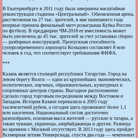
В Екатеринбурге в 2011 году была завершена масштабная
реконструкция стадиона «Центральный». Обновленная арена,
рассчитанная на 27 тыс. зрителей, в мае нынешнего года
впервые приняла финальный матч розыгрыша Кубка России
по футболу. В преддверии ЧМ-2018 ее вместимость может
быть увеличена до 45 тыс. зрителей за счет установки сборно
— разборных конструкций. Пропускная способность
суперсовременного аэропорта Кольцово составляет 8 млн
человек в год, что соответствует требованиям ФИФА.
***
Казань является столицей республики Татарстан. Город на
левом берегу Волги — один из крупнейших экономических,
политических, научных, образовательных, культурных и
спортивных центров страны. Выгодное расположение
сделало город торговым посредником между Востоком и
Западом. История Казани перевалила в 2005 году
тысячелетний рубеж, а сегодня здесь проживают более 1,1
млн населения. Национальный состав достаточно
разнообразен, основная масса жителей — русские и татары, а
также чуваши, украинцы, азербайджанцы и другие. Разница
во времени с Москвой отсутствует. В 2013 году здесь пройдет
Всемирная летняя Универсиада, спустя два года — чемпионат