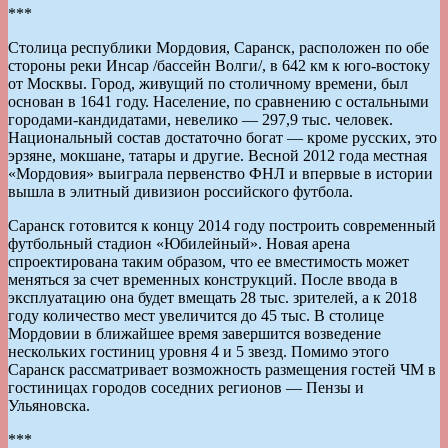
***
Столица республики Мордовия, Саранск, расположен по обе
стороны реки Инсар /бассейн Волги/, в 642 км к юго-востоку
от Москвы. Город, живущий по столичному времени, был
основан в 1641 году. Население, по сравнению с остальными
городами-кандидатами, невелико — 297,9 тыс. человек.
Национальный состав достаточно богат — кроме русских, это
эрзяне, мокшане, татары и другие. Весной 2012 года местная
«Мордовия» выиграла первенство ФНЛ и впервые в истории
вышла в элитный дивизион российского футбола.
Саранск готовится к концу 2014 году построить современный
футбольный стадион «Юбилейный». Новая арена
спроектирована таким образом, что ее вместимость может
меняться за счет временных конструкций. После ввода в
эксплуатацию она будет вмещать 28 тыс. зрителей, а к 2018
году количество мест увеличится до 45 тыс. В столице
Мордовии в ближайшее время завершится возведение
нескольких гостиниц уровня 4 и 5 звезд. Помимо этого
Саранск рассматривает возможность размещения гостей ЧМ в
гостиницах городов соседних регионов — Пензы и
Ульяновска.
***