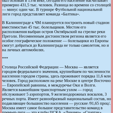
был основан в 13-м веке, сегодня его население насчитывает
примерно 431,5 тыс. человек. Разница во времени со столицей
— минус один час. В турнире Футбольной национальной
лиги город представляет команда «Балтика».
В Калининграде к ЧМ планируется построить новый стадион
вместимостью 45 тыс. болельщиков. Местом его
расположения выбран остров Октябрьский на стрелке реки
Преголи. Несомненным достоинством региона является его
особое географическое положение — болельщики из Европы
смогут добраться до Калининграда не только самолетом, но и
на личных автомобилях.
***
Столица Российской Федерации — Москва — является
городом федерального значения, крупнейшем по численности
населения городом страны, здесь проживают порядка 11,6 млн
человек. Город расположен на реке Москве в центре Восточно
— Европейской равнины, в междуречье Оки и Волги.
Является важнейшим транспортным узлом — город
обслуживают 5 аэропортов, 9 железнодорожных вокзалов, 3
речных порта. Имеет разнообразный национальный состав, но
подавляющее большинство населения — русские /91,65 проц/.
Москва имеет самое большое представительство команд в
премьер-лиге — это клубы ЦСКА, «Динамо», «Спартак»,