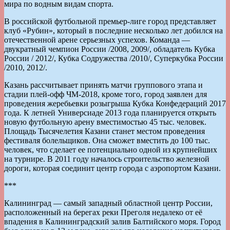
мира по водным видам спорта.
В российской футбольной премьер-лиге город представляет
клуб «Рубин», который в последние несколько лет добился на
отечественной арене серьезных успехов. Команда —
двукратный чемпион России /2008, 2009/, обладатель Кубка
России / 2012/, Кубка Содружества /2010/, Суперкубка России
/2010, 2012/.
Казань рассчитывает принять матчи группового этапа и
стадии плей-офф ЧМ-2018, кроме того, город заявлен для
проведения жеребьевки розыгрыша Кубка Конфедераций 2017
года. К летней Универсиаде 2013 года планируется открыть
новую футбольную арену вместимостью 45 тыс. человек.
Площадь Тысячелетия Казани станет местом проведения
фестиваля болельщиков. Она сможет вместить до 100 тыс.
человек, что сделает ее потенциально одной из крупнейших
на турнире. В 2011 году началось строительство железной
дороги, которая соединит центр города с аэропортом Казани.
***
Калининград — самый западный областной центр России,
расположенный на берегах реки Преголя недалеко от её
впадения в Калининградский залив Балтийского моря. Город