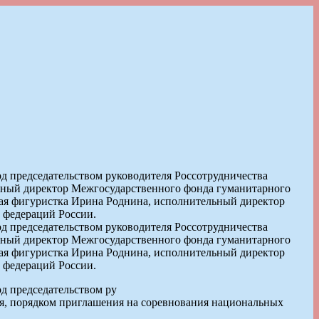
од председательством руководителя Россотрудничества
льный директор Межгосударственного фонда гуманитарного
кая фигуристка Ирина Роднина, исполнительный директор
 федераций России.
од председательством руководителя Россотрудничества
льный директор Межгосударственного фонда гуманитарного
кая фигуристка Ирина Роднина, исполнительный директор
 федераций России.
од председательством ру
ля, порядком приглашения на соревнования национальных