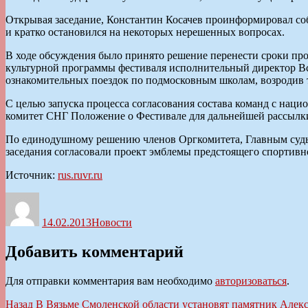
Открывая заседание, Константин Косачев проинформировал со
и кратко остановился на некоторых нерешенных вопросах.
В ходе обсуждения было принято решение перенести сроки пров
культурной программы фестиваля исполнительный директор Вс
ознакомительных поездок по подмосковным школам, возродив
С целью запуска процесса согласования состава команд с н
комитет СНГ Положение о Фестивале для дальнейшей рассылки
По единодушному решению членов Оргкомитета, Главным судье
заседания согласовали проект эмблемы предстоящего спортивн
Источник:
rus.ruvr.ru
Автор
Опубликовано
Рубрики
14.02.2013
Новости
Добавить комментарий
Для отправки комментария вам необходимо
авторизоваться
.
Навигация
Предыдущая
Назад
В Вязьме Смоленской области установят памятник Але