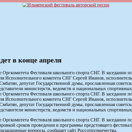
дет в конце апреля
ие Оргкомитета Фестиваля школьного спорта СНГ. В заседании п
теля Исполнительного комитета СНГ Сергей Иванов, исполните
мбатян, депутат Государственной думы, прославленная советс
дставители министерств, ведомств и национальных спортивных
ие Оргкомитета Фестиваля школьного спорта СНГ. В заседании п
теля Исполнительного комитета СНГ Сергей Иванов, исполните
мбатян, депутат Государственной думы, прославленная советс
дставители министерств, ведомств и национальных спортивных
ие Оргкомитета Фестиваля школьного спорта СНГ. В заседании п
тировкой сроков проведения и программы предстоящего фестива
анизационные вопросы, сообщает сайт Россотрудничества.