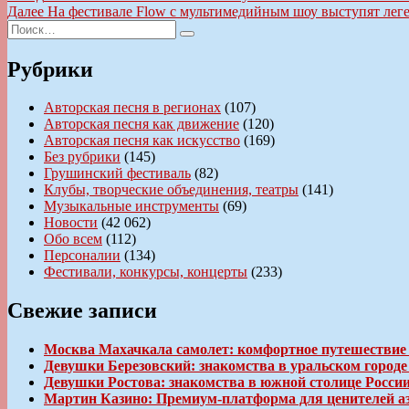
запись:
Следующая
Далее
На фестивале Flow с мультимедийным шоу выступят леге
по
Искать:
запись:
Поиск
записям
Рубрики
Авторская песня в регионах
(107)
Авторская песня как движение
(120)
Авторская песня как искусство
(169)
Без рубрики
(145)
Грушинский фестиваль
(82)
Клубы, творческие объединения, театры
(141)
Музыкальные инструменты
(69)
Новости
(42 062)
Обо всем
(112)
Персоналии
(134)
Фестивали, конкурсы, концерты
(233)
Свежие записи
Москва Махачкала самолет: комфортное путешествие
Девушки Березовский: знакомства в уральском город
Девушки Ростова: знакомства в южной столице Росси
Мартин Казино: Премиум-платформа для ценителей а