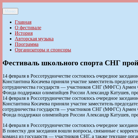
Перейти
к
Меню
Ильменский фестиваль авторской песни
содержимому
Главная
О фестивале
История
Авторская музыка
Программа
Организаторы и спонсоры
Фестиваль школьного спорта СНГ прой
14 февраля в Россотрудничестве состоялось очередное заседан
Константина Косачева приняли участие заместитель председа
сотрудничества государств — участников СНГ (МФГС) Армен С
Фонда поддержки олимпийцев России Александр Катушев, пре
14 февраля в Россотрудничестве состоялось очередное заседан
Константина Косачева приняли участие заместитель председа
сотрудничества государств — участников СНГ (МФГС) Армен С
Фонда поддержки олимпийцев России Александр Катушев, пре
14 февраля в Россотрудничестве состоялось очередное заседан
В повестку дня заседания вошли вопросы, связанные с коррек
команд из государств — участников СНГ, а также текущие орг