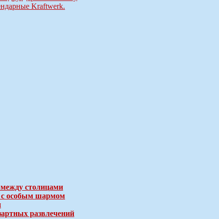
ндарные Kraftwerk.
 между столицами
е с особым шармом
и
зартных развлечений