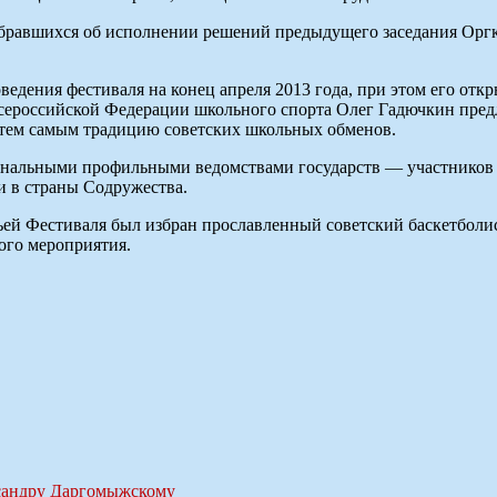
бравшихся об исполнении решений предыдущего заседания Оргко
едения фестиваля на конец апреля 2013 года, при этом его откр
ероссийской Федерации школьного спорта Олег Гадючкин предл
 тем самым традицию советских школьных обменов.
ациональными профильными ведомствами государств — участник
 в страны Содружества.
й Фестиваля был избран прославленный советский баскетболис
ого мероприятия.
ксандру Даргомыжскому