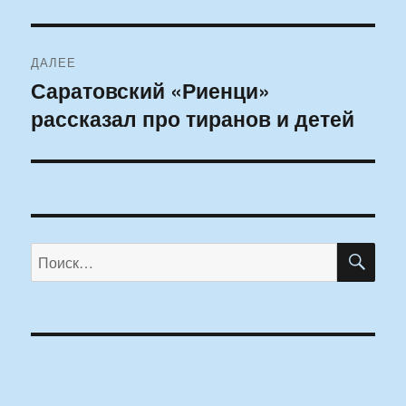
ДАЛЕЕ
Саратовский «Риенци»
Следующая
рассказал про тиранов и детей
запись:
ПО
Искать: