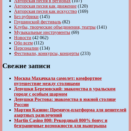
Авторская песня в регионах
(107)
Авторская песня как движение
(120)
Авторская песня как искусство
(169)
Без рубрики
(145)
Грушинский фестиваль
(82)
Клубы, творческие объединения, театры
(141)
Музыкальные инструменты
(69)
Новости
(42 062)
Обо всем
(112)
Персоналии
(134)
Фестивали, конкурсы, концерты
(233)
Свежие записи
Москва Махачкала самолет: комфортное
путешествие между столицами
Девушки Березовский: знакомства в уральском
городе с особым шармом
Девушки Ростова: знакомства в южной столице
России
Мартин Казино: Премиум-платформа для ценителей
азартных развлечений
Martin Casino 800: Рекордный 800% бонус и
безграничные возможности для выигрыша