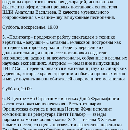
созданных для этого спектакля декораций, использовал
фрагменты оформления прошлых постановок основателя
ШДИ Анатолия Васильева. В качестве музыкального
сопровождения в «Каине» звучат духовные песнопения.
Суббота, воскресенье, 19.00
5. «Политеатр» продолжит работу спектаклем в технике
вербатим. «Бабушки» Светланы Земляковой построены как
интервью, которое журналист берет у деревенских
долгожительниц, а в процессе постановки создатели
использовали аудио и видеоматериалы, собранные в реальных
научных экспедициях. Актрисы — недавние выпускницы
ГИТИСа — перевоплощаются в жительниц глухих сибирских
деревень, которые хранят традиции и обычаи прошлых веков
и могут поучить жизни обитателей современного мегаполиса.
Суббота, 20.00
6. В Центре «На Страстном» в рамках Дней Франкофонии
состоится показ моноспектакля «Весь этот шарм».
Французская актриса и певица Натали Жоли исполнит
композиции из репертуара Иветт Гильбер — звезды
парижских мюзик-холлов конца XIX — начала XX веков.
Помимо песен, со сцены прозвучат и фрагменты переписки
Гильбер с Зигмундом Фрейдом, который, услышав однажды