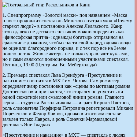
1. Спецпрограмму «Золотой маски» под названием «Маска
плюс» продолжит спектакль Минского театра кукол «Почему
стареют люди?» в постановке Алексея Лелявского. Жанр
этого далеко не детского спектакля можно определить как
«философская притча»: однажды богатырь отправился на
сражение с драконом, чтобы спасти свой народ, однако люди
не оценили благородного порыва, и с тех пор все на Земле
пошло не так. Живые актеры не только управляют куклами,
но и сами являются полноценными участниками спектакля.
Пятница, 19.00 (Центр им. Вс. Мейерхольда)
2. Премьера спектакля Льва Эренбурга «Преступление и
наказание» состоится в МХТ им. Чехова. Сам режиссер
определяет жанр постановки как «сцены по мотивам романа
Достоевского» и признается, что старался не упустить ни
одной сюжетной или смысловой линии романа. Главного
героя — студента Раскольникова — играет Кирилл Плетнев,
роль следователя Порфирия Петровича репетировали Михаил
Пореченков и Федор Лавров, однако в итоговом составе
заявлен только Лавров, а роль Сонечки Мармеладовой
досталась Яне Гладких.
«Преступление и наказание» в МХТ — спектакль о людях,