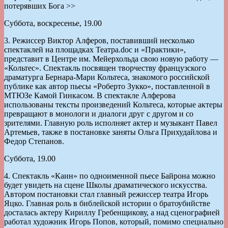
потерявших Бога >>
Суббота, воскресенье, 19.00
3. Режиссер Виктор Алферов, поставивший несколько
спектаклей на площадках Театра.doc и «Практики»,
представит в Центре им. Мейерхольда свою новую работу —
«Кольтес». Спектакль посвящен творчеству французского
драматурга Бернара-Мари Кольтеса, знакомого российской
публике как автор пьесы «Роберто Зукко», поставленной в
МТЮЗе Камой Гинкасом. В спектакле Алферова
использованы тексты произведений Кольтеса, которые актеры
превращают в монологи и диалоги друг с другом и со
зрителями. Главную роль исполняет актер и музыкант Павел
Артемьев, также в постановке заняты Ольга Прихудайлова и
Федор Степанов.
Суббота, 19.00
4. Спектакль «Каин» по одноименной пьесе Байрона можно
будет увидеть на сцене Школы драматического искусства.
Автором постановки стал главный режиссер театра Игорь
Яцко. Главная роль в библейской истории о братоубийстве
досталась актеру Кириллу Гребенщикову, а над сценографией
работал художник Игорь Попов, который, помимо специально