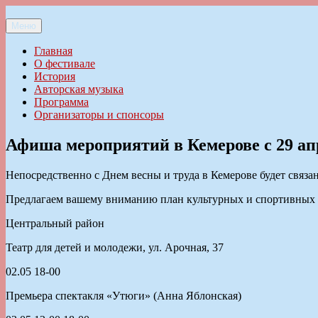
Перейти
к
Меню
Ильменский фестиваль авторской песни
содержимому
Главная
О фестивале
История
Авторская музыка
Программа
Организаторы и спонсоры
Афиша мероприятий в Кемерове c 29 ап
Непосредственно с Днем весны и труда в Кемерове будет связан
Предлагаем вашему вниманию план культурных и спортивных м
Центральный район
Театр для детей и молодежи, ул. Арочная, 37
02.05 18-00
Премьера спектакля «Утюги» (Анна Яблонская)