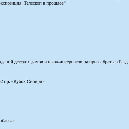
экспозиция „Телескоп в прошлое“
дений детских домов и школ-интернатов на призы братьев Разд
2 г.р. «Кубок Сибири»
збасса»