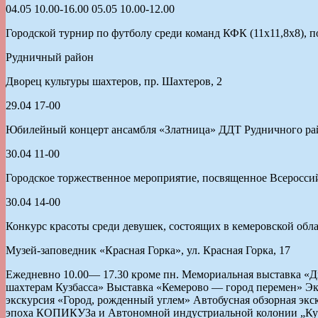
04.05 10.00-16.00 05.05 10.00-12.00
Городской турнир по футболу среди команд КФК (11х11,8х8)
Рудничный район
Дворец культуры шахтеров, пр. Шахтеров, 2
29.04 17-00
Юбилейный концерт ансамбля «Златница» ДДТ Рудничного ра
30.04 11-00
Городское торжественное мероприятие, посвященное Всеросс
30.04 14-00
Конкурс красоты среди девушек, состоящих в кемеровской обл
Музей-заповедник «Красная Горка», ул. Красная Горка, 17
Ежедневно 10.00— 17.30 кроме пн. Мемориальная выставка «Д
шахтерам Кузбасса» Выставка «Кемерово — город перемен» Эк
экскурсия «Город, рожденный углем» Автобусная обзорная экск
эпоха КОПИКУЗа и Автономной индустриальной колонии „Кузб