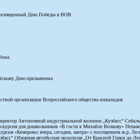
, посвященный Дню Победы в ВОВ
йона
ийскому Дню призывника
астной организации Всероссийского общества инвалидов
иректор Автономной индустриальной колонии „Кузбасс“ Себальд
скурсия для дошкольников «В гости к Михайле Волкову» Пешая 
урсия «Кемерово: вчера, сегодня, завтра» с посещением ж.р. Ле
асс“ Обзорная автобусная экскурсия „От Красной Горки до Ле