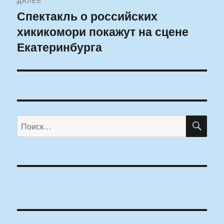
ДАЛЕЕ
Спектакль о российских
Следующая
хикикомори покажут на сцене
запись:
Екатеринбурга
ПО
Искать: