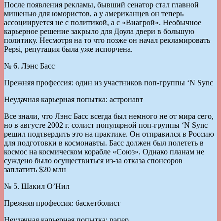
После появления рекламы, бывший сенатор стал главной
мишенью для юмористов, а у американцев он теперь
ассоциируется не с политикой, а с «Виагрой». Необычное
карьерное решение закрыло для Доула двери в большую
политику. Несмотря на то что позже он начал рекламировать
Pepsi, репутация была уже испорчена.
№ 6. Лэнс Басс
Прежняя профессия: один из участников поп-группы ‘N Sync
Неудачная карьерная попытка: астронавт
Все знали, что Лэнс Басс всегда был немного не от мира сего,
но в августе 2002 г. солист популярной поп-группы ‘N Sync
решил подтвердить это на практике. Он отправился в Россию
для подготовки в космонавты. Басс должен был полететь в
космос на космическом корабле «Союз». Однако планам не
суждено было осуществиться из-за отказа спонсоров
заплатить $20 млн
№ 5. Шакил О’Нил
Прежняя профессия: баскетболист
Неудачная карьерная попытка: рэпер