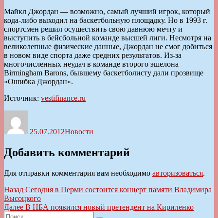
Майкл Джордан — возможно, самый лучший игрок, который
кода-либо выходил на баскетбольную площадку. Но в 1993 г.
спортсмен решил осуществить свою давнюю мечту и
выступить в бейсбольной команде высшей лиги. Несмотря на
великолепные физические данные, Джордан не смог добиться
в новом виде спорта даже средних результатов. Из-за
многочисленных неудач в команде второго эшелона
Birmingham Barons, бывшему баскетболисту дали прозвище
«Ошибка Джордан».
Источник:
vestifinance.ru
Автор
Опубликовано
Рубрики
25.07.2012
Новости
Добавить комментарий
Для отправки комментария вам необходимо
авторизоваться
.
Навигация
Предыдущая
Назад
Сегодня в Перми состоится концерт памяти Владимира
запись:
Высоцкого
по
Следующая
Далее
В НБА появился новый претендент на Кириленко
записям
Искать:
запись: