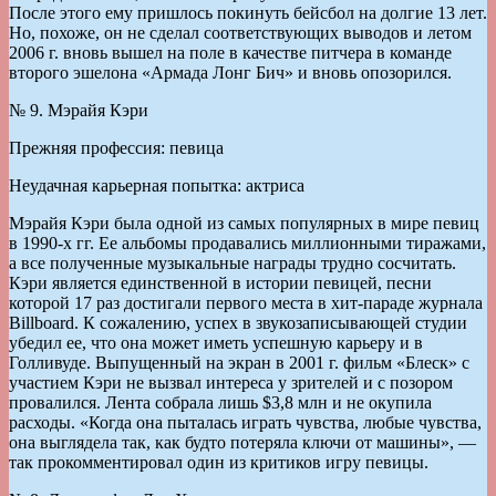
После этого ему пришлось покинуть бейсбол на долгие 13 лет.
Но, похоже, он не сделал соответствующих выводов и летом
2006 г. вновь вышел на поле в качестве питчера в команде
второго эшелона «Армада Лонг Бич» и вновь опозорился.
№ 9. Мэрайя Кэри
Прежняя профессия: певица
Неудачная карьерная попытка: актриса
Мэрайя Кэри была одной из самых популярных в мире певиц
в 1990-х гг. Ее альбомы продавались миллионными тиражами,
а все полученные музыкальные награды трудно сосчитать.
Кэри является единственной в истории певицей, песни
которой 17 раз достигали первого места в хит-параде журнала
Billboard. К сожалению, успех в звукозаписывающей студии
убедил ее, что она может иметь успешную карьеру и в
Голливуде. Выпущенный на экран в 2001 г. фильм «Блеск» с
участием Кэри не вызвал интереса у зрителей и с позором
провалился. Лента собрала лишь $3,8 млн и не окупила
расходы. «Когда она пыталась играть чувства, любые чувства,
она выглядела так, как будто потеряла ключи от машины», —
так прокомментировал один из критиков игру певицы.