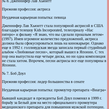
№ 8. Дженнифер Лав Хьюитт
Прежняя профессия: актриса
Неудачная карьерная попытка: певица
Дженнифер Лав Хьюитт стала популярной актрисой в США
благодаря телешоу Kids Incorporated, телесериалу «Нас
пятеро» и фильму «Я знаю, что вы сделали прошлым летом»
(1997). Имея огромное количество предложений, актриса
должна была сфокусироваться лишь на кинокарьере. Однако
еще в 1992 г. голливудская звезда записала первый студийный
альбом «Любовные песни», который вышел в Японии. С тех
пор она выпустила еще четыре диска, но ни одна композиция
не стала хитом. Впрочем, песни актрисы все еще популярны в
Японии.
№ 7. Боб Доул
Прежняя профессия: лидер большинства в сенате
Неудачная карьерная попытка: промоутер препарата «Виагра»
Бывший кандидат в президенты Боб Доул поменял в 1999 г.
борьбу за Белый дом на место официального промоутера
медицинского препарата для повышения мужской потенции.