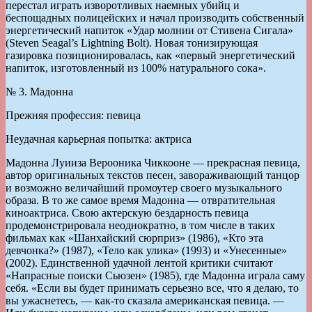
перестал играть изворотливых наемных убийц и
беспощадных полицейских и начал производить собственный
энергетический напиток «Удар молнии от Стивена Сигала»
(Steven Seagal’s Lightning Bolt). Новая тонизирующая
газировка позиционировалась, как «первый энергетический
напиток, изготовленный из 100% натурального сока».
№ 3. Мадонна
Прежняя профессия: певица
Неудачная карьерная попытка: актриса
Мадонна Луииза Верооника Чиккооне — прекрасная певица,
автор оригинальных текстов песен, завораживающий танцор
и возможно величайший промоутер своего музыкального
образа. В то же самое время Мадонна — отвратительная
киноактриса. Свою актерскую бездарность певица
продемонстрировала неоднократно, в том числе в таких
фильмах как «Шанхайский сюрприз» (1986), «Кто эта
девчонка?» (1987), «Тело как улика» (1993) и «Унесенные»
(2002). Единственной удачной лентой критики считают
«Напрасные поиски Сьюзен» (1985), где Мадонна играла саму
себя. «Если вы будет принимать серьезно все, что я делаю, то
вы ужаснетесь, — как-то сказала американская певица. —