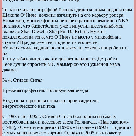
Те, кто считают штрафной бросок единственным недостатком
Шакила О’Нила, должны взглянуть на его карьеру рэпера.
Возможно, многие фанаты четырехкратного чемпиона NBA
не знают, что баскетболист уже выпустил шесть альбомов,
включая Shaq Diesel и Shaq Fu: Da Return. Нужны
доказательства того, что О’Нилу не место у микрофона в
студии? Предлагаем текст одной из его песен:
«У меня сумасшедшие ноги и зачем ты хочешь попробовать
их.
Я пну тебя в лицо, как это делают пацаны из Детройта.
Тебе лучше спросить МС Хаммер об этой ужасной мама-
джама».
№ 4. Стивен Сигал
Прежняя профессия: голливудская звезда
Неудачная карьерная попытка: производитель
энергетического напитка
С 1988 г по 1995 г. Стивен Сигал был одним из самых
востребованных и кассовых звезд Голливуда. «Над законом»
(1988), «Смерти вопреки» (1990), «В осаде» (1992) — одни из
самых успешных его картин. Однако в 2005 г. киноактер