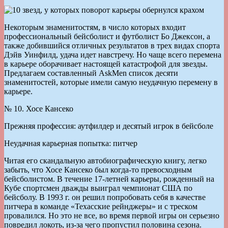
Некоторым знаменитостям, в число которых входит
профессиональный бейсболист и футболист Бо Джексон, а
также добившийся отличных результатов в трех видах спорта
Дэйв Уинфилд, удача идет навстречу. Но чаще всего перемена
в карьере оборачивает настоящей катастрофой для звезды.
Предлагаем составленный AskMen список десяти
знаменитостей, которые имели самую неудачную перемену в
карьере.
№ 10. Хосе Кансеко
Прежняя профессия: аутфилдер и десятый игрок в бейсболе
Неудачная карьерная попытка: питчер
Читая его скандальную автобиографическую книгу, легко
забыть, что Хосе Кансеко был когда-то превосходным
бейсболистом. В течение 17-летней карьеры, рожденный на
Кубе спортсмен дважды выиграл чемпионат США по
бейсболу. В 1993 г. он решил попробовать себя в качестве
питчера в команде «Техасские рейнджеры» и с треском
провалился. Но это не все, во время первой игры он серьезно
повредил локоть, из-за чего пропустил половина сезона.