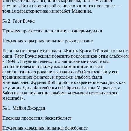
Или будете напуганы, или оскорблены, или вам станет
скучно». Если говорить об ее игре в кино, то последнее —
точная характеристика киноработ Мадонны.
№ 2. Гарт Брукс
Прежняя профессия: исполнитель кантри-музыки
Неудачная карьерная попытка: рок-музыкант
Если вы никогда не слышали «Жизнь Криса Гейнса», то вы не
один. Гарт Брукс решил поразить поклонников этим альбомом
в 1999 г. Неудивительно, что написанные известным
исполнителем кантри-музыки композиции в стиле
альтернативного рока не вызвали особый энтузиазм у его
традиционных фанатов, и продажи альбома были
минимальны. Журнал Rolling Stone охарактеризовал диск как
«мутация Дэна Фогелберга и Габриэля Гарсиа Маркеса», а
Salon назвал появление альбома «неудачей исторического
масштаба».
№ 1. Майкл Джордан
Прежняя профессия: баскетболист
Неудачная карьерная попытка: бейсболист