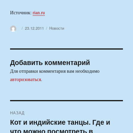
Источник:
rian.ru
Автор
Опубликовано
Рубрики
23.12.2011
Новости
Добавить комментарий
Для отправки комментария вам необходимо
авторизоваться
.
Навигация
НАЗАД
по
Кот и индийские танцы. Где и
Предыдущая
что можно посмотреть в
запись:
записям