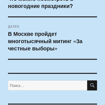
новогодние праздники?
ДАЛЕЕ
В Москве пройдет
Следующая
многотысячный митинг «За
запись:
честные выборы»
ПО
Искать: