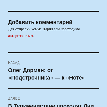
Добавить комментарий
Для отправки комментария вам необходимо
авторизоваться
.
Навигация
НАЗАД
по
Олег Дорман: от
Предыдущая
«Подстрочника» — к «Ноте»
запись:
записям
ДАЛЕЕ
В Туркменистане проходят Дни
Следующая