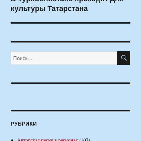
культуры Татарстана
запись:
ПО
Искать:
РУБРИКИ
Авторская песня в регионах
(107)