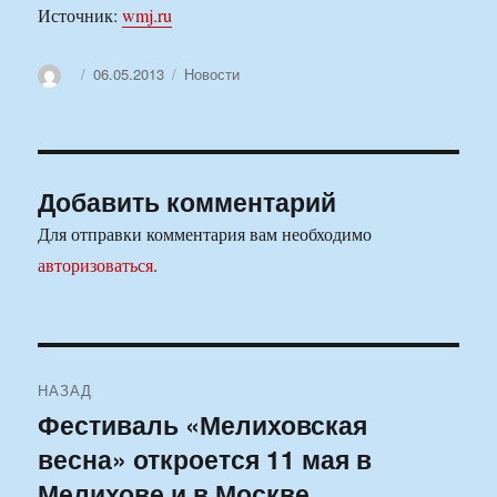
Источник:
wmj.ru
Автор
Опубликовано
Рубрики
06.05.2013
Новости
Добавить комментарий
Для отправки комментария вам необходимо
авторизоваться
.
Навигация
НАЗАД
по
Фестиваль «Мелиховская
Предыдущая
весна» откроется 11 мая в
запись:
записям
Мелихове и в Москве