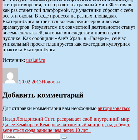
эти противоречия, что терзают театральный мир. Фестиваль
как раз станет той платформой, где участники сбросят с себя
все эти оковы. В ходе процесса на разных площадках
Екатеринбурга встретятся восемь режиссеров и восемь
драматургов. Результатом их совместной деятельности станут
восемь спектаклей, которые впоследствии презентуют
публике. Как сообщили «АиФ-Урал» в «Галерке», сейчас
уникальный проект планируется как ежегодная культурная
практика Екатеринбурга.
Источник:
ural.aif.ru
Автор
Опубликовано
Рубрики
20.02.2013
Новости
Добавить комментарий
Для отправки комментария вам необходимо
авторизоваться
.
Навигация
Предыдущая
Назад
Лондонский Сити раскрывает свой внутренний мир
запись:
Следующая
Далее
Земфира в Кемерове: «отличный концерт, надо будет
по
запись:
вернуться сюда раньше чем через 10 лет»
записям
Искать:
Поиск