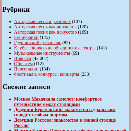
Рубрики
Авторская песня в регионах
(107)
Авторская песня как движение
(120)
Авторская песня как искусство
(169)
Без рубрики
(145)
Грушинский фестиваль
(82)
Клубы, творческие объединения, театры
(141)
Музыкальные инструменты
(69)
Новости
(42 062)
Обо всем
(112)
Персоналии
(134)
Фестивали, конкурсы, концерты
(233)
Свежие записи
Москва Махачкала самолет: комфортное
путешествие между столицами
Девушки Березовский: знакомства в уральском
городе с особым шармом
Девушки Ростова: знакомства в южной столице
России
Мартин Казино: Премиум-платформа для ценителей