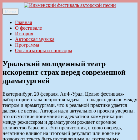
Перейти
к
Меню
Ильменский фестиваль авторской песни
содержимому
Главная
О фестивале
История
Авторская музыка
Программа
Организаторы и спонсоры
Уральский молодежный театр
искоренит страх перед современной
драматургией
Екатеринбург, 20 февраля, АиФ-Урал. Целью фестиваля-
лаборатории стала непростая задача — наладить диалог между
театром и драматургами, что в реальной практике удается
далеко не всегда. Авторы идеи актуального проекта уверены,
что отсутствие понимания и адекватной коммуникации
между режиссером и драматургом рождает огромное
количество барьеров. Эти препятствия, в свою очередь,
негативно влияют на итоговый результат или вовсе не
позволяют тексту быть поставленным на театральных