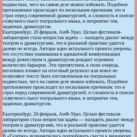
подмостках, чего на самом деле можно избежать. Подобное
преткновение происходит по нескольким причинам: это и
страх перед современной драматургией, и сложность в поиске
созвучного пьесе театрального языка, и неприятие тем,
заданных драматургом.
Екатеринбург, 20 февраля, АиФ-Урал. Целью фестиваля-
лаборатории стала непростая задача — наладить диалог между
театром и драматургами, что в реальной практике удается
далеко не всегда. Авторы идеи актуального проекта уверены,
что отсутствие понимания и адекватной коммуникации
между режиссером и драматургом рождает огромное
количество барьеров. Эти препятствия, в свою очередь,
негативно влияют на итоговый результат или вовсе не
позволяют тексту быть поставленным на театральных
подмостках, чего на самом деле можно избежать. Подобное
преткновение происходит по нескольким причинам: это и
страх перед современной драматургией, и сложность в поиске
созвучного пьесе театрального языка, и неприятие тем,
заданных драматургом.
Екатеринбург, 20 февраля, АиФ-Урал. Целью фестиваля-
лаборатории стала непростая задача — наладить диалог между
театром и драматургами, что в реальной практике удается
далеко не всегда. Авторы идеи актуального проекта уверены,
В «Галерке» вознамерились попробовать свести к минимуму