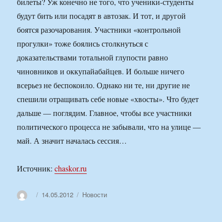
билеты? Уж конечно не того, что ученики-студенты
будут бить или посадят в автозак. И тот, и другой
боятся разочарования. Участники «контрольной
прогулки» тоже боялись столкнуться с
доказательствами тотальной глупости равно
чиновников и оккупайабайцев. И больше ничего
всерьез не беспокоило. Однако ни те, ни другие не
спешили отращивать себе новые «хвосты». Что будет
дальше — поглядим. Главное, чтобы все участники
политического процесса не забывали, что на улице —
май. А значит началась сессия…
Источник:
chaskor.ru
Автор
Опубликовано
Рубрики
14.05.2012
Новости