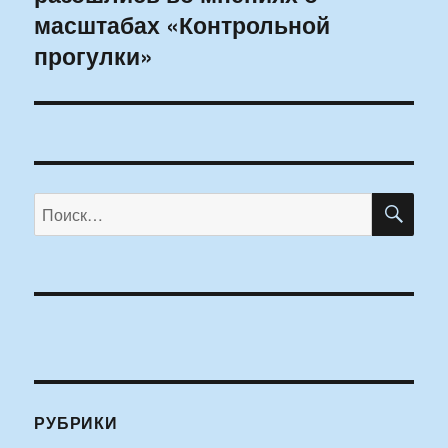
масштабах «Контрольной
прогулки»
ПО
Искать:
РУБРИКИ