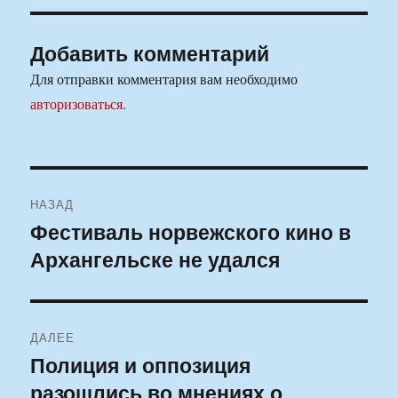
Добавить комментарий
Для отправки комментария вам необходимо
авторизоваться
.
Навигация
НАЗАД
по
Фестиваль норвежского кино в
Предыдущая
Архангельске не удался
запись:
записям
ДАЛЕЕ
Полиция и оппозиция
Следующая
разошлись во мнениях о
запись: