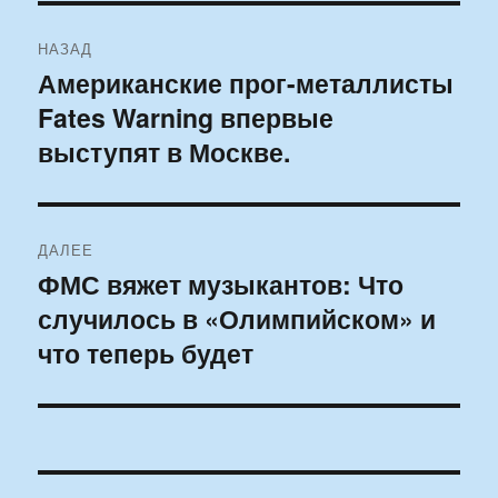
Навигация
НАЗАД
по
Американские прог-металлисты
Предыдущая
Fates Warning впервые
запись:
записям
выступят в Москве.
ДАЛЕЕ
ФМС вяжет музыкантов: Что
Следующая
случилось в «Олимпийском» и
запись:
что теперь будет