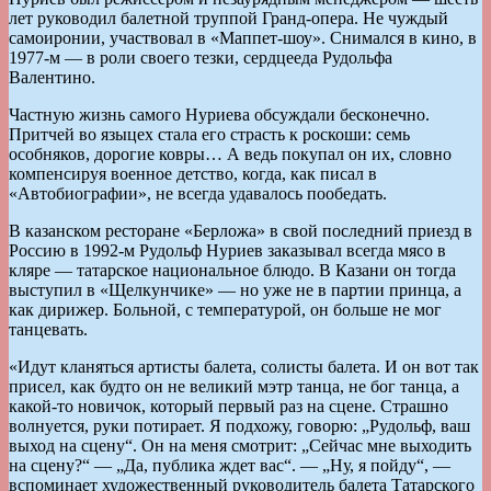
лет руководил балетной труппой Гранд-опера. Не чуждый
самоиронии, участвовал в «Маппет-шоу». Снимался в кино, в
1977-м — в роли своего тезки, сердцееда Рудольфа
Валентино.
Частную жизнь самого Нуриева обсуждали бесконечно.
Притчей во языцех стала его страсть к роскоши: семь
особняков, дорогие ковры… А ведь покупал он их, словно
компенсируя военное детство, когда, как писал в
«Автобиографии», не всегда удавалось пообедать.
В казанском ресторане «Берложа» в свой последний приезд в
Россию в 1992-м Рудольф Нуриев заказывал всегда мясо в
кляре — татарское национальное блюдо. В Казани он тогда
выступил в «Щелкунчике» — но уже не в партии принца, а
как дирижер. Больной, с температурой, он больше не мог
танцевать.
«Идут кланяться артисты балета, солисты балета. И он вот так
присел, как будто он не великий мэтр танца, не бог танца, а
какой-то новичок, который первый раз на сцене. Страшно
волнуется, руки потирает. Я подхожу, говорю: „Рудольф, ваш
выход на сцену“. Он на меня смотрит: „Сейчас мне выходить
на сцену?“ — „Да, публика ждет вас“. — „Ну, я пойду“, —
вспоминает художественный руководитель балета Татарского