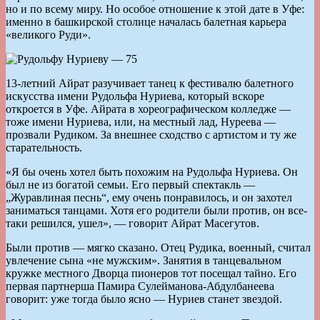
но и по всему миру. Но особое отношение к этой дате в Уфе:
именно в башкирской столице началась балетная карьера
«великого Руди».
13-летний Айрат разучивает танец к фестивалю балетного
искусства имени Рудольфа Нуриева, который вскоре
откроется в Уфе. Айрата в хореографическом колледже —
тоже имени Нуриева, или, на местный лад, Нуреева —
прозвали Рудиком. За внешнее сходство с артистом и ту же
старательность.
«Я бы очень хотел быть похожим на Рудольфа Нуриева. Он
был не из богатой семьи. Его первый спектакль —
„Журавлиная песнь“, ему очень понравилось, и он захотел
заниматься танцами. Хотя его родители были против, он все-
таки решился, ушел», — говорит Айрат Масегутов.
Были против — мягко сказано. Отец Рудика, военный, считал
увлечение сына «не мужским». Занятия в танцевальном
кружке местного Дворца пионеров тот посещал тайно. Его
первая партнерша Памира Сулейманова-Абдулбанеева
говорит: уже тогда было ясно — Нуриев станет звездой.