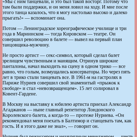
«Мы с ним танцевали, и это был такой восторг. Потому что
там были поддержки, и он меня ловил на ходу. И мне после
этого танца казалось, что я могу настолько высоко и далеко
прыгать!» — вспоминает она.
Потом — Ленинградское хореографическое училище и три
года в Мариинском — тогда Кировском — театре. Он
совершил революцию в балете — вывел на первый план
танцовщика-мужчину.
Не просто артист — секс-символ, который сделал балет
зрелищем чувственным и манящим. Отринув широкие
панталоны, начал выходить на сцену в одном трико — все
равно, что голым, возмущались консерваторы. Но через пять
лет в трико стали танцевать все. В 1961-м на гастролях в
Париже Нуриев совершил свой знаменитый «прыжок к
свободе» и стал «невозвращенцем». 15 лет солировал в
Ковент-Гардене.
В Москву на выставку к юбилею артиста приехал Александр
Агаджанов — ныне главный репетитор Лондонского
Королевского балета, а когда-то — протеже Нуриева. «Он
рекомендовал меня поехать в Балтимор и станцевать там, как
гость. И я этого даже не знал», — говорит он.
Нуриев был режиссером и незаурядным менеджером — шесть