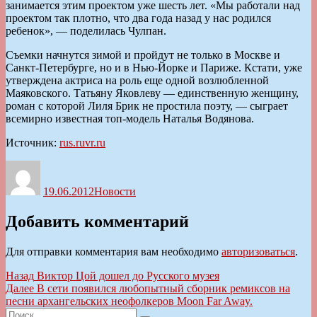
занимается этим проектом уже шесть лет. «Мы работали над
проектом так плотно, что два года назад у нас родился
ребенок», — поделилась Чулпан.
Съемки начнутся зимой и пройдут не только в Москве и
Санкт-Петербурге, но и в Нью-Йорке и Париже. Кстати, уже
утверждена актриса на роль еще одной возлюбленной
Маяковского. Татьяну Яковлеву — единственную женщину,
роман с которой Лиля Брик не простила поэту, — сыграет
всемирно известная топ-модель Наталья Водянова.
Источник:
rus.ruvr.ru
Автор
Опубликовано
Рубрики
19.06.2012
Новости
Добавить комментарий
Для отправки комментария вам необходимо
авторизоваться
.
Навигация
Предыдущая
Назад
Виктор Цой дошел до Русского музея
запись:
Следующая
Далее
В сети появился любопытный сборник ремиксов на
по
запись:
песни архангельских неофолкеров Moon Far Away.
записям
Искать: