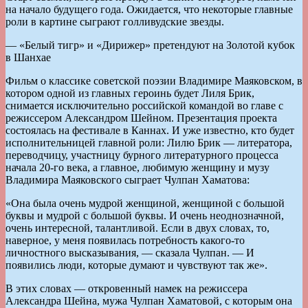
на начало будущего года. Ожидается, что некоторые главные
роли в картине сыграют голливудские звезды.
— «Белый тигр» и «Дирижер» претендуют на Золотой кубок
в Шанхае
Фильм о классике советской поэзии Владимире Маяковском, в
котором одной из главных героинь будет Лиля Брик,
снимается исключительно российской командой во главе с
режиссером Александром Шейном. Презентация проекта
состоялась на фестивале в Каннах. И уже известно, кто будет
исполнительницей главной роли: Лилю Брик — литератора,
переводчицу, участницу бурного литературного процесса
начала 20-го века, а главное, любимую женщину и музу
Владимира Маяковского cыграет Чулпан Хаматова:
«Она была очень мудрой женщиной, женщиной с большой
буквы и мудрой с большой буквы. И очень неоднозначной,
очень интересной, талантливой. Если в двух словах, то,
наверное, у меня появилась потребность какого-то
личностного высказывания, — сказала Чулпан. — И
появились люди, которые думают и чувствуют так же».
В этих словах — откровенный намек на режиссера
Александра Шейна, мужа Чулпан Хаматовой, с которым она