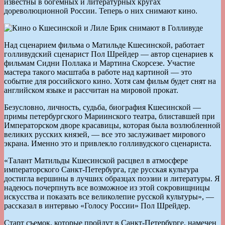
известны в богемных и литературных кругах
дореволюционной России. Теперь о них снимают кино.
Над сценарием филь­ма о Матиль­­де Кшесинс­кой, работает
голливудский сценарист Пол Шрейдер — автор сценариев к
фильмам Сидни Поллака и Мартина Скорсезе. Участие
мастера такого масштаба в работе над картиной — это
событие для российского кино. Хотя сам фильм будет снят на
английском языке и рассчитан на мировой прокат.
Безусловно, личность, судьба, биография Кшесинской —
примы петербургского Мариинского театра, блиставшей при
Императорском дворе красавицы, которая была возлюбленной
великих русских князей, — все это заслуживает мирового
экрана. Именно это и привлекло голливудского сценариста.
«Талант Матильды Кше­синской расцвел в атмосфере
императорского Санкт-Петербурга, где русская культура
достигла вершины в лучших образцах поэзии и литературы. Я
надеюсь почерпнуть все возможное из этой сокровищницы
искусства и показать все великолепие русской культуры», —
рассказал в интервью «Голосу России» Пол Шрейдер.
Старт съемок, которые пройдут в Санкт-Петербурге, намечен