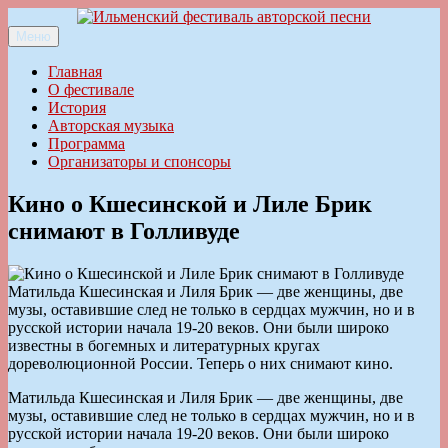
Перейти
к
Меню
Ильменский фестиваль авторской песни
содержимому
Главная
О фестивале
История
Авторская музыка
Программа
Организаторы и спонсоры
Кино о Кшесинской и Лиле Брик
снимают в Голливуде
Матильда Кшесинская и Лиля Брик — две женщины, две
музы, оставившие след не только в сердцах мужчин, но и в
русской истории начала 19-20 веков. Они были широко
известны в богемных и литературных кругах
дореволюционной России. Теперь о них снимают кино.
Матильда Кшесинская и Лиля Брик — две женщины, две
музы, оставившие след не только в сердцах мужчин, но и в
русской истории начала 19-20 веков. Они были широко