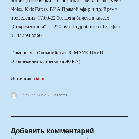
линия „Потеряшки“. Участники: The Samhain, Keep
Noise, Kids Eaters, ВИА Прямой эфир и пр. Время
проведения: 17.00-22.00. Цена билета в кассах
„Современника“ — 250 руб. Подробности Телефон —
8 3452 94 5566
Тюмень, ул. Олимпийская, 9, МАУК ЦКиИ
«Современник» (бывшая ЖаRA)
Источник:
ria.ru
Автор
Опубликовано
Рубрики
30.11.2012
Новости
Добавить комментарий