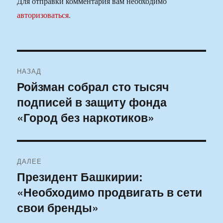
Для отправки комментария вам необходимо
авторизоваться
.
Навигация
НАЗАД
по
Ройзман собрал сто тысяч
Предыдущая
подписей в защиту фонда
запись:
записям
«Город без наркотиков»
ДАЛЕЕ
Президент Башкирии:
Следующая
«Необходимо продвигать в сети
запись:
свои бренды»